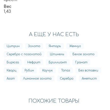
Вес
1,43
А ЕЩЕ У НАС ЕСТЬ
Цитрин
Золото
Янтарь
Жемчуг
Серебро с позолотой
Шпинель
Белое золото
Бирюза
Нефрит
Бриллиант
Гранат
Кварц
Рубин
Каучук
Топаз
Без вставки
Агат
Лимонное золото
Серебро
Аметист
ПОХОЖИЕ ТОВАРЫ