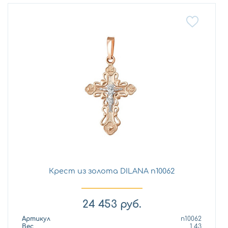
Крест из золота DILANA п10062
24 453
руб.
Артикул
п10062
Вес
1,43