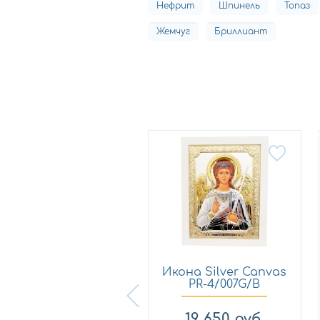
Нефрит
Шпинель
Топаз
Жемчуг
Бриллиант
Икона ВАННЕЛ ДТ
Икона Silver Canvas
03 С
PR-4/007G/B
3 120
руб.
19 650
руб.