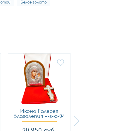
лотой
Белое золото
Икона Галерея
Икона Галерея
Благолепия н-з-ю-04
Благолепия н-тр
набор
а2а-юз ...
20 950
руб.
23 420
руб.