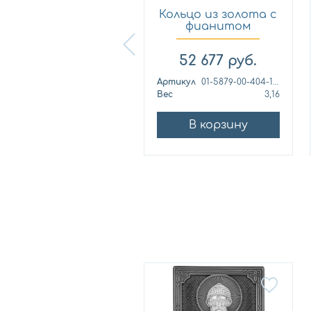
Кольцо из
Кольцо из золота с
лимонного золота
фианитом
с фианитом...
Платина 0...
57 460
руб.
52 677
руб.
ртикул
к1139л
Артикул
01-5879-00-404-1110
ес
4,42
Вес
3,16
В корзину
В корзину