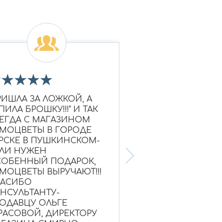
★
★
★
★
★
★
★
★
★
★
РИШЛА ЗА ЛОЖКОЙ, А
Очень красивое к
ПИЛА БРОШКУ!!!" И ТАК
Ношу уже больше
ЕГДА С МАГАЗИНОМ
выглядит как нов
МОЦВЕТЫ В ГОРОДЕ
Надежный магази
РСКЕ В ПУШКИНСКОМ-
ЛИ НУЖЕН
ОБЕННЫЙ ПОДАРОК,
МОЦВЕТЫ ВЫРУЧАЮТ!!!
ПАСИБО
НСУЛЬТАНТУ-
Ольга, г. Нефтею
ОДАВЦУ ОЛЬГЕ
РАСОВОЙ, ДИРЕКТОРУ