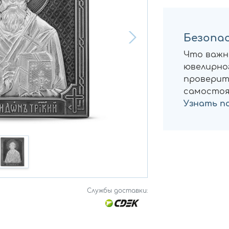
Безопас
Что важн
ювелирног
проверит
самостоя
Узнать п
Службы доставки: