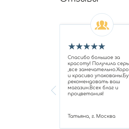
★
★
★
★
★
★
★
 огромное Ирине
Спасибо большое за
овне за подбор
красоту! Получила серь
 бриллиантам в
,все замечательно.Хор
для моей мамы,
и красиво упакованы.Бу
нравилось
рекомендовать ваш
ание, очень
магазин.Всех благ и
 консультант!
процветания!
 , г. Белгород
Татьяна, г. Москва