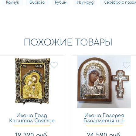
Каучук
Бирюза
Рубин
Изумруд
Серебро с позо
ПОХОЖИЕ ТОВАРЫ
Икона Голд
Икона Галерея
Кэпитал Святое
Благолепия н-з-
Семейство 4с
юз-04 набор
19 320
руб.
24 590
руб.