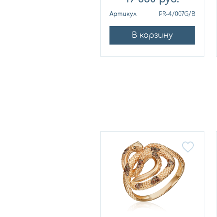
ртикул
ДТ 03 С
Артикул
PR-4/007G/B
В корзину
В корзину