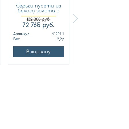
Серьги пусеты из
Кольцо из
белого золота с
лимонного золот
брил...
с бриллиан...
132 300
руб.
72 765
руб.
321 210
руб.
Артикул
91201-1
Артикул
010678
Вес
2,29
Вес
10
В корзину
В корзину