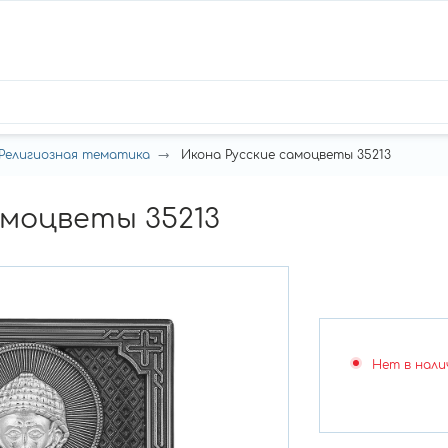
Религиозная тематика
Икона Русские самоцветы 35213
амоцветы 35213
Нет в нали