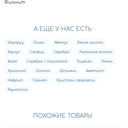
Фианит
А ЕЩЕ У НАС ЕСТЬ
Изумруд
Оникс
Жемчуг
Белое золото
Каучук
Сапфир
Серебро
Лимонное золото
Агат
Серебро с позолотой
Бирюза
Эмаль
Хризолит
Золото
Шпинель
Аметист
Нефрит
Гранат
Кристалл сваровски
Раухтопаз
ПОХОЖИЕ ТОВАРЫ