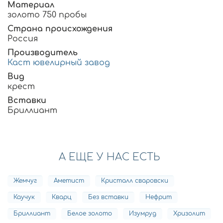
Материал
золото 750 пробы
Страна происхождения
Россия
Производитель
Каст ювелирный завод
Вид
крест
Вставки
Бриллиант
А ЕЩЕ У НАС ЕСТЬ
Жемчуг
Аметист
Кристалл сваровски
Каучук
Кварц
Без вставки
Нефрит
Бриллиант
Белое золото
Изумруд
Хризолит