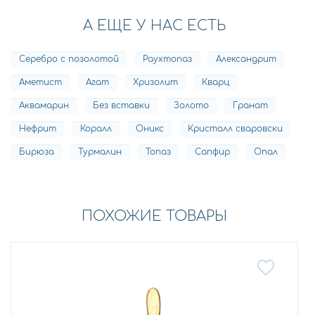
А ЕЩЕ У НАС ЕСТЬ
Серебро с позолотой
Раухтопаз
Александрит
Аметист
Агат
Хризолит
Кварц
Аквамарин
Без вставки
Золото
Гранат
Нефрит
Коралл
Оникс
Кристалл сваровски
Бирюза
Турмалин
Топаз
Сапфир
Опал
ПОХОЖИЕ ТОВАРЫ