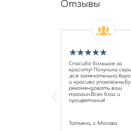
Отзывы
★
★
★
★
★
★
★
 огромное Ирине
Спасибо большое за
овне за подбор
красоту! Получила серь
 бриллиантам в
,все замечательно.Хор
для моей мамы,
и красиво упакованы.Бу
нравилось
рекомендовать ваш
ание, очень
магазин.Всех благ и
 консультант!
процветания!
 , г. Белгород
Татьяна, г. Москва