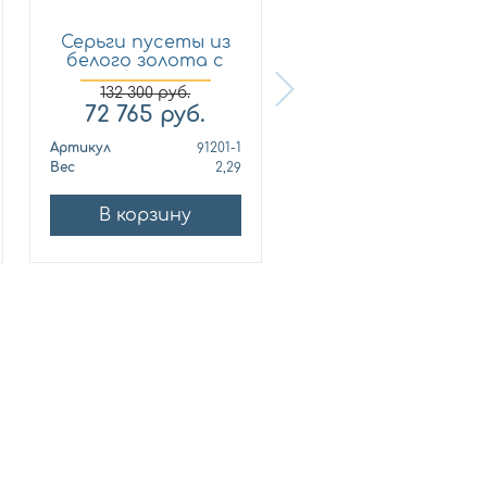
Серьги пусеты из
Кольцо из
белого золота с
лимонного золот
брил...
с бриллиан...
132 300
руб.
72 765
руб.
321 210
руб.
Артикул
91201-1
Артикул
010678
Вес
2,29
Вес
10
В корзину
В корзину