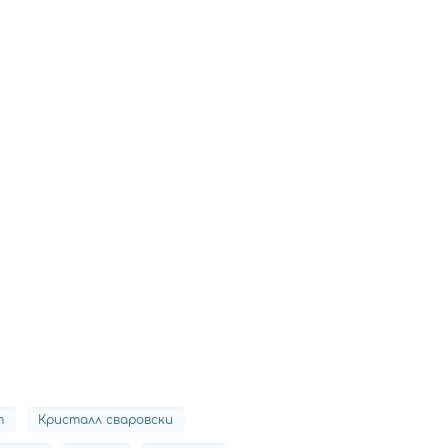
т
Кристалл сваровски