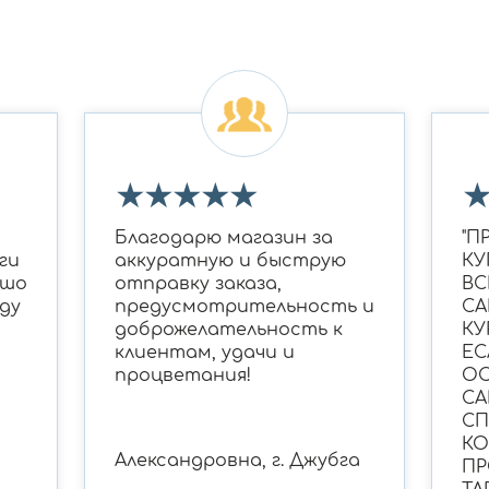
★
★
★
★
★
Благодарю магазин за
"П
ги
аккуратную и быструю
КУ
ошо
отправку заказа,
ВС
ду
предусмотрительность и
СА
доброжелательность к
КУ
клиентам, удачи и
ЕС
процветания!
ОС
СА
С
КО
Александровна, г. Джубга
ПР