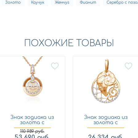
Золото
Каучук
Жемчуг
Фианит
Серебро с поз
ПОХОЖИЕ ТОВАРЫ
Знак зодиака из
Знак зодиака из
золота с
золота с
фианитом Пла...
фианитом Дин...
110 989
руб.
53 690
руб.
26 334
руб.