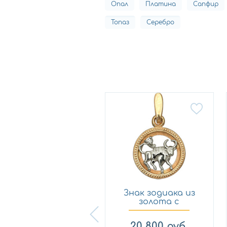
Опал
Платина
Сапфир
Топаз
Серебро
Знак зодиака из
Знак зодиака из
золота с
золота с
фианитом Дин...
фианитом АМБ...
24 552
руб.
20 800
руб.