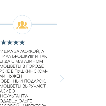
★
★
★
★
★
★
★
★
★
★
РИШЛА ЗА ЛОЖКОЙ, А
Очень красивое к
ПИЛА БРОШКУ!!!" И ТАК
Ношу уже больше
ЕГДА С МАГАЗИНОМ
выглядит как нов
МОЦВЕТЫ В ГОРОДЕ
Надежный магази
РСКЕ В ПУШКИНСКОМ-
ЛИ НУЖЕН
ОБЕННЫЙ ПОДАРОК,
МОЦВЕТЫ ВЫРУЧАЮТ!!!
ПАСИБО
НСУЛЬТАНТУ-
Ольга, г. Нефтею
ОДАВЦУ ОЛЬГЕ