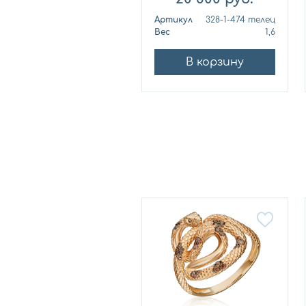
ртикул
101168-1102
Артикул
328-1-474 телец
ес
1,24
Вес
1,6
В корзину
В корзину