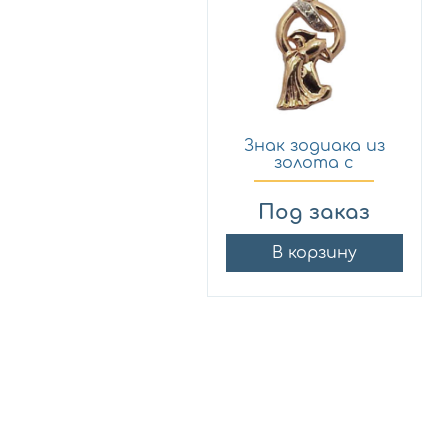
Знак зодиака из
золота с
фианитом Эст...
Под заказ
В корзину