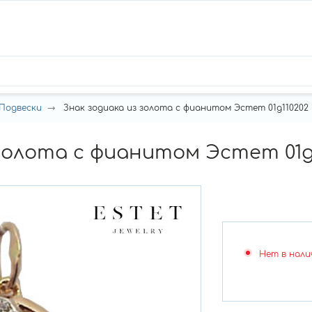
Подвески
Знак зодиака из золота с фианитом Эстет 01д110202
 золота с фианитом Эстет 01д
Нет в нали