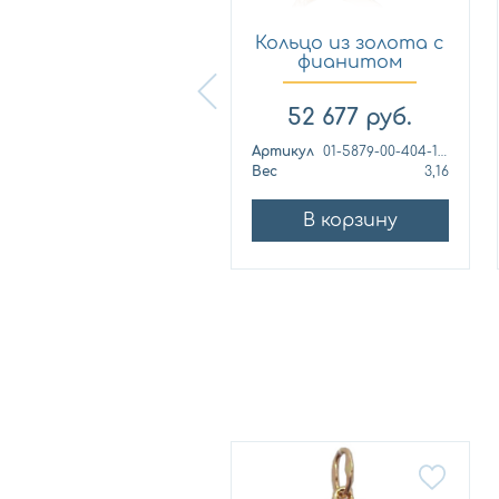
Кольцо из
Кольцо из золота с
лимонного золота
фианитом
с фианитом...
Платина 0...
57 460
руб.
52 677
руб.
ртикул
к1139л
Артикул
01-5879-00-404-1110
ес
4,42
Вес
3,16
В корзину
В корзину