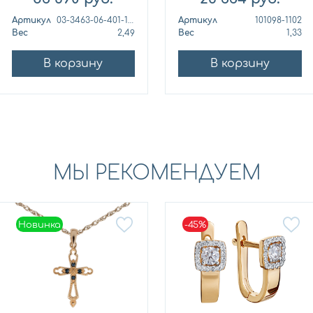
Артикул
03-3463-06-401-1111
Артикул
101098-1102
Вес
2,49
Вес
1,33
В корзину
В корзину
МЫ РЕКОМЕНДУЕМ
Новинка
-45%
Новинка