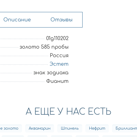
Описание
Отзывы
01д110202
золото 585 пробы
Россия
Эстет
знак зодиака
Фианит
А ЕЩЕ У НАС ЕСТЬ
е золото
Аквамарин
Шпинель
Нефрит
Бриллиан