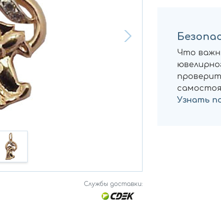
Безопас
Что важн
ювелирног
проверит
самостоя
Узнать п
Службы доставки: