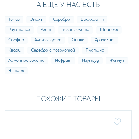
А ЕЩЕ У НАС ЕСТЬ
Топаз
Эмаль
Серебро
Бриллиант
Раухтопаз
Агат
Белое золото
Шпинель
Сапфир
Александрит
Оникс
Хризолит
Кварц
Серебро с позолотой
Платина
Лимонное золото
Нефрит
Изумруд
Жемчуг
Янтарь
ПОХОЖИЕ ТОВАРЫ