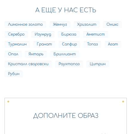
А ЕЩЕ У НАС ЕСТЬ
Лимонное золото
Жемчуг
Хризолит
Оникс
Серебро
Изумруд
Бирюза
Аметист
Турмалин
Гранат
Сапфир
Топаз
Агат
Опал
Янтарь
Бриллиант
Кристалл сваровски
Раухтопаз
Цитрин
Рубин
ДОПОЛНИТЕ ОБРАЗ