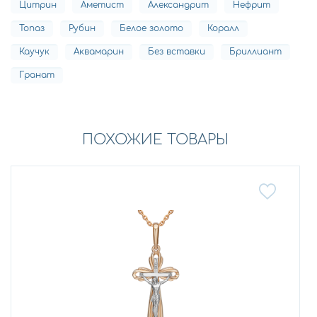
Цитрин
Аметист
Александрит
Нефрит
Топаз
Рубин
Белое золото
Коралл
Каучук
Аквамарин
Без вставки
Бриллиант
Гранат
ПОХОЖИЕ ТОВАРЫ