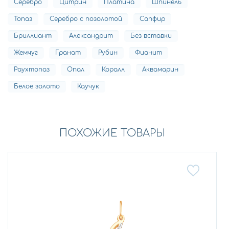
Серебро
Цитрин
Платина
Шпинель
Топаз
Серебро с позолотой
Сапфир
Бриллиант
Александрит
Без вставки
Жемчуг
Гранат
Рубин
Фианит
Раухтопаз
Опал
Коралл
Аквамарин
Белое золото
Каучук
ПОХОЖИЕ ТОВАРЫ