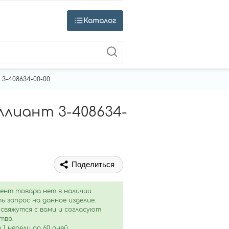
Каталог
3-408634-00-00
лиант 3-408634-
Поделиться
ент товара нет в наличии.
ь запрос на данное изделие.
свяжутся с вами и согласуют
тво.
1 недели до 60 дней