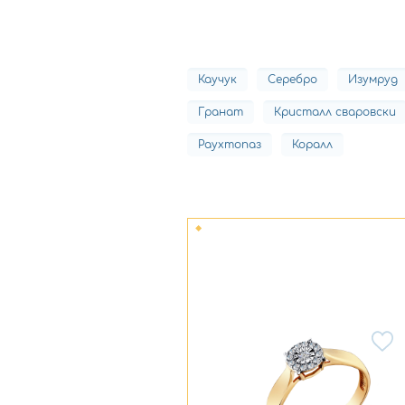
Каучук
Серебро
Изумруд
Гранат
Кристалл сваровски
Раухтопаз
Коралл