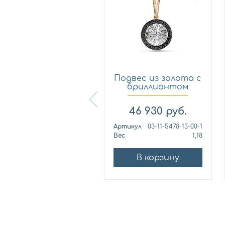
одвес из золота с
Подвес из золота с
бриллиантом
бриллиантом
Алькор...
GRIGOR...
29 850
руб.
46 930
руб.
ртикул
36685-100
Артикул
03-11-5478-13-00-1
ес
0,71
Вес
1,18
В корзину
В корзину