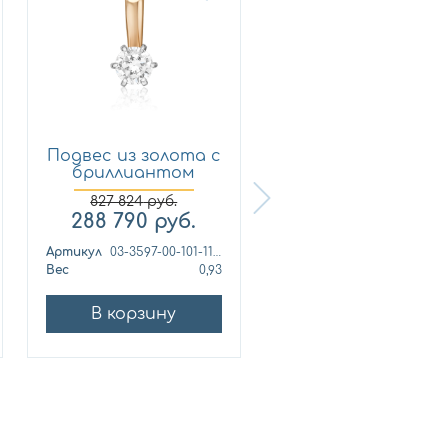
Подвес из золота с
Подвес из золота
бриллиантом
бриллиантом
Платин...
Платин...
827 824
руб.
238 482
руб.
288 790
руб.
109 420
руб.
Артикул
03-3597-00-101-1111
Артикул
Вес
0,93
Вес
1
В корзину
В корзину