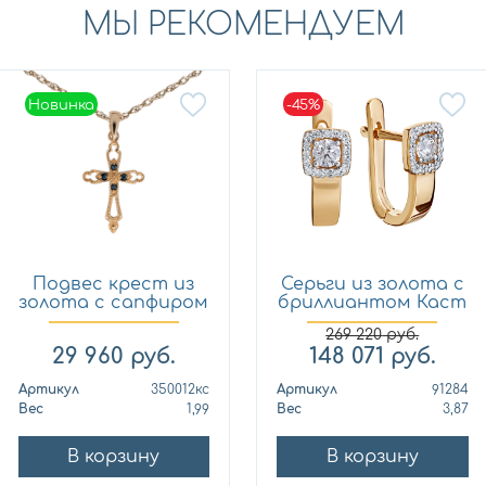
МЫ РЕКОМЕНДУЕМ
Новинка
-45%
Новинка
Подвес крест из
Серьги из золота с
золота с сапфиром
бриллиантом Каст
Кло...
ю...
269 220
руб.
29 960
руб.
148 071
руб.
Артикул
350012кс
Артикул
91284
Вес
1,99
Вес
3,87
В корзину
В корзину