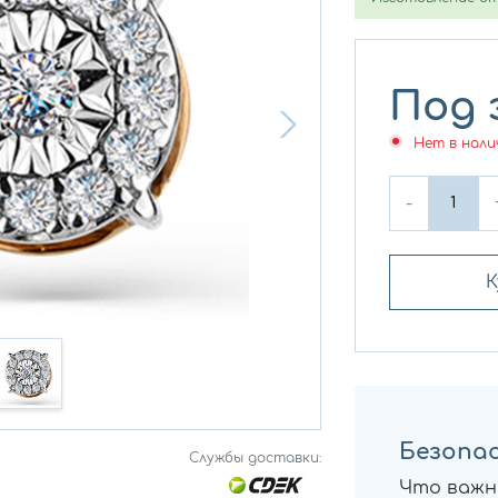
Под 
Нет в нали
-
К
Безопас
Службы доставки:
Что важн