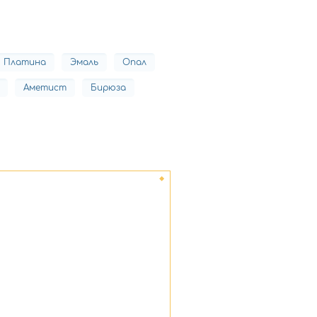
Платина
Эмаль
Опал
Аметист
Бирюза