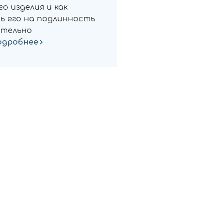
о изделия и как
ь его на подлинность
тельно
одробнее