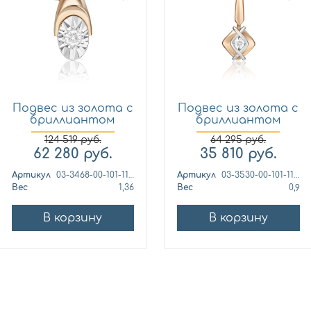
Подвес из золота с
Подвес из золота с
бриллиантом
бриллиантом
Платин...
Платин...
124 519
руб.
64 295
руб.
62 280
руб.
35 810
руб.
Артикул
03-3468-00-101-1111
Артикул
03-3530-00-101-1111
Вес
1,36
Вес
0,9
В корзину
В корзину