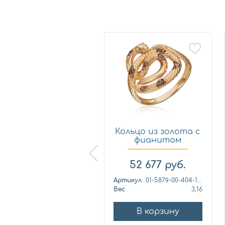
Кольцо из
Кольцо из золота с
лимонного золота
фианитом
с фианитом...
Платина 0...
57 460
руб.
52 677
руб.
ртикул
к1139л
Артикул
01-5879-00-404-1110
ес
4,42
Вес
3,16
В корзину
В корзину