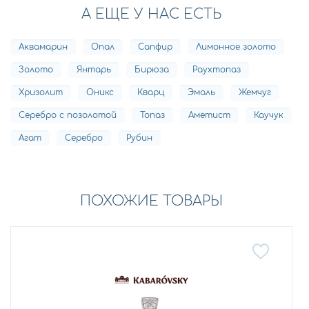
А ЕЩЕ У НАС ЕСТЬ
Аквамарин
Опал
Сапфир
Лимонное золото
Золото
Янтарь
Бирюза
Раухтопаз
Хризолит
Оникс
Кварц
Эмаль
Жемчуг
Серебро с позолотой
Топаз
Аметист
Каучук
Агат
Серебро
Рубин
ПОХОЖИЕ ТОВАРЫ