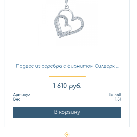
Подвес из серебра с фианитом Силверк ...
1 610
руб.
Артикул
llp 568
Вес
1,31
В корзину