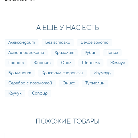
А ЕЩЕ У НАС ЕСТЬ
Александрит
Без вставки
Белое золото
Лимонное золото
Хризолит
Рубин
Топаз
Гранат
Фианит
Опал
Шпинель
Жемчуг
Бриллиант
Кристалл сваровски
Изумруд
Серебро с позолотой
Оникс
Турмалин
Каучук
Сапфир
ПОХОЖИЕ ТОВАРЫ