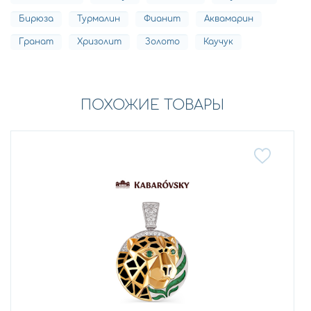
Бирюза
Турмалин
Фианит
Аквамарин
Гранат
Хризолит
Золото
Каучук
ПОХОЖИЕ ТОВАРЫ