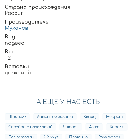
Страна происхождения
Россия
Производитель
Муханов
Вид
подвес
Вес
1,2
Вставки
цирконий
А ЕЩЕ У НАС ЕСТЬ
Шпинель
Лимонное золото
Кварц
Нефрит
Серебро с позолотой
Янтарь
Агат
Коралл
Без вставки
Жемчуг
Платина
Раухтопаз