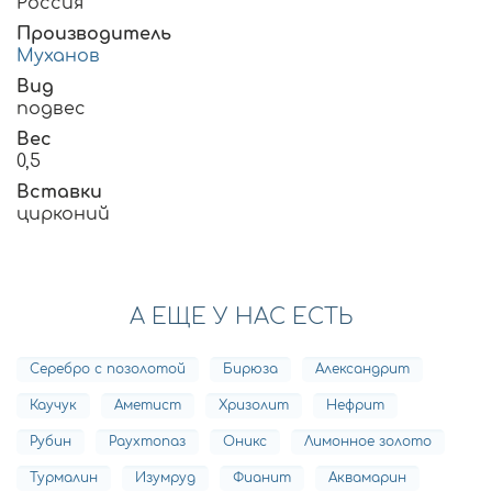
Россия
Производитель
Муханов
Вид
подвес
Вес
0,5
Вставки
цирконий
А ЕЩЕ У НАС ЕСТЬ
Серебро с позолотой
Бирюза
Александрит
Каучук
Аметист
Хризолит
Нефрит
Рубин
Раухтопаз
Оникс
Лимонное золото
Турмалин
Изумруд
Фианит
Аквамарин