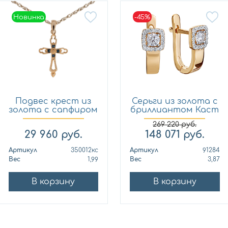
Новинка
-45%
Новинка
Подвес крест из
Серьги из золота с
золота с сапфиром
бриллиантом Каст
Кло...
ю...
269 220
руб.
29 960
руб.
148 071
руб.
Артикул
350012кс
Артикул
91284
Вес
1,99
Вес
3,87
В корзину
В корзину