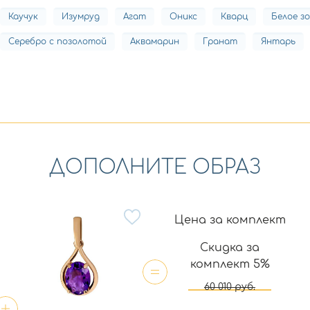
Каучук
Изумруд
Агат
Оникс
Кварц
Белое з
Серебро с позолотой
Аквамарин
Гранат
Янтарь
ДОПОЛНИТЕ ОБРАЗ
Цена за комплект
Скидка за
комплект 5%
60 010
руб.