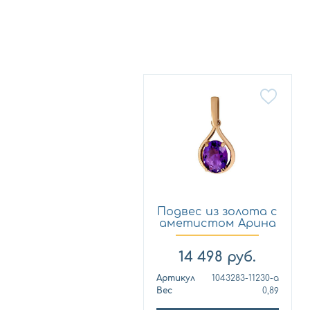
Подвес из золота с
аметистом Арина
10...
14 498
руб.
Артикул
1043283-11230-a
Вес
0,89