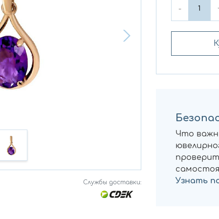
-
К
Безопас
Что важн
ювелирног
проверит
самостоя
Узнать п
Службы доставки: