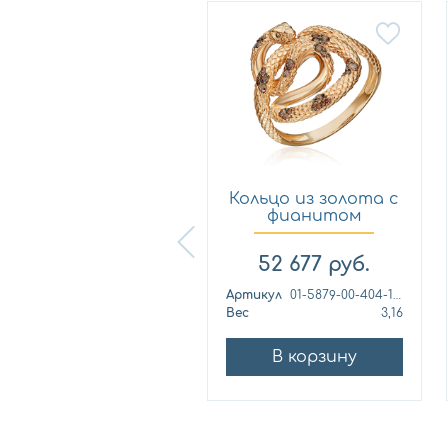
Новинка
Кольцо из
Кольцо из золота с
лимонного золота
фианитом
с фианитом...
Платина 0...
57 460
руб.
52 677
руб.
ртикул
к1139л
Артикул
01-5879-00-404-1110
ес
4,42
Вес
3,16
В корзину
В корзину