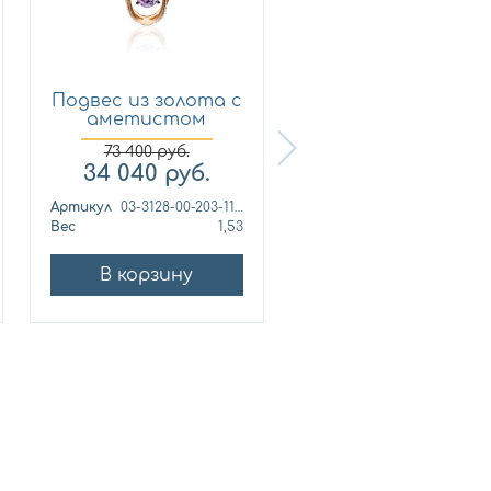
Подвес из золота с
Подвес из золота
аметистом
аметистом
Платина ...
Платина ...
73 400
руб.
54 689
руб.
34 040
руб.
25 360
руб.
Артикул
03-3128-00-203-1111-57
Артикул
Вес
1,53
Вес
1
В корзину
В корзину