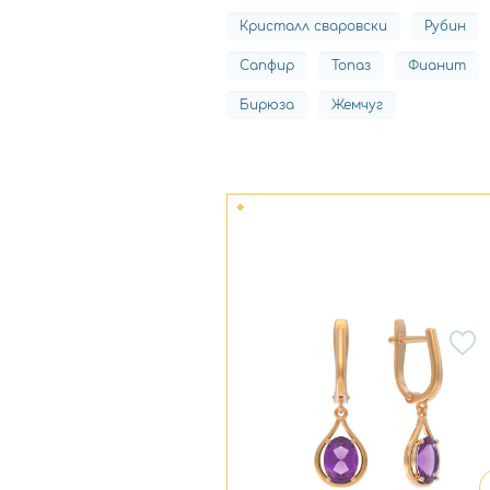
Кристалл сваровски
Рубин
Сапфир
Топаз
Фианит
Бирюза
Жемчуг