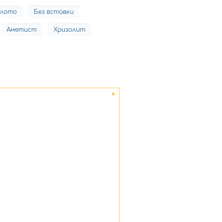
олото
Без вставки
Аметист
Хризолит