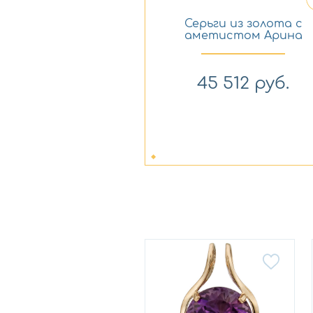
Серьги из золота с
аметистом Арина
1043282-11230-a
45 512
руб.