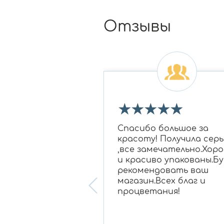
Отзывы
★
★
★
★
★
★
★
 огромное Ирине
Спасибо большое за
овне за подбор
красоту! Получила серь
 бриллиантам в
,все замечательно.Хор
для моей мамы,
и красиво упакованы.Бу
нравилось
рекомендовать ваш
ание, очень
магазин.Всех благ и
 консультант!
процветания!