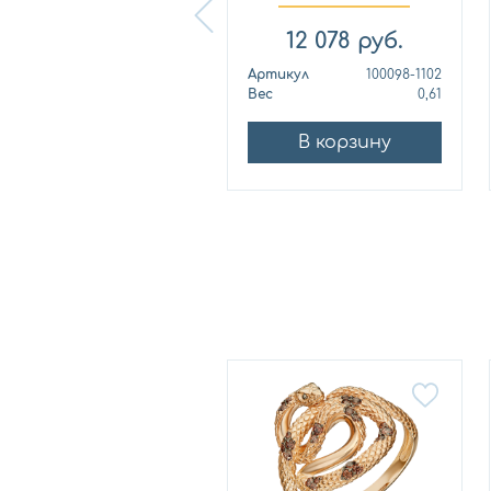
фианитом Мег...
фианитом Дин...
15 392
руб.
12 078
руб.
ртикул
51180022
Артикул
100098-1102
ес
1,48
Вес
0,61
В корзину
В корзину