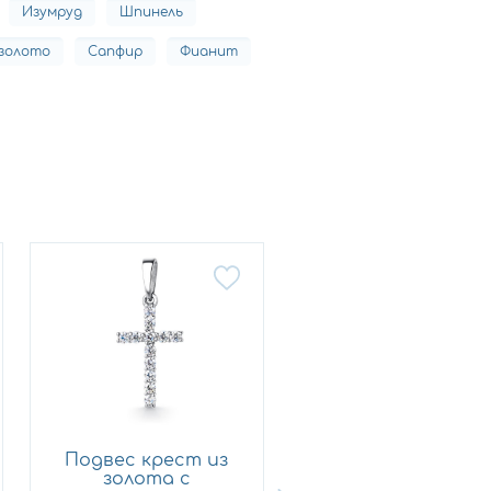
Изумруд
Шпинель
золото
Сапфир
Фианит
Подвес крест из
Подвес крест из
золота с
золота с