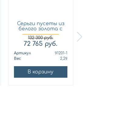
Серьги пусеты из
Кольцо из
белого золота с
лимонного золот
брил...
с бриллиан...
132 300
руб.
72 765
руб.
321 210
руб.
Артикул
91201-1
Артикул
010678
Вес
2,29
Вес
10
В корзину
В корзину