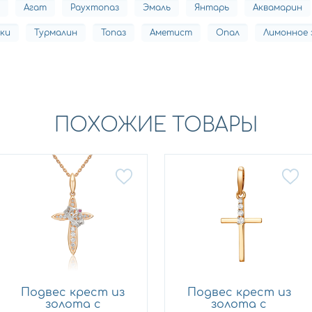
Агат
Раухтопаз
Эмаль
Янтарь
Аквамарин
вки
Турмалин
Топаз
Аметист
Опал
Лимонное 
ПОХОЖИЕ ТОВАРЫ
Подвес крест из
Подвес крест из
золота с
золота с