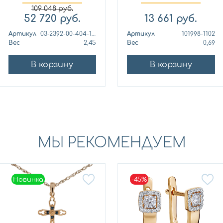
фианитом Пла...
фианитом Дин...
109 048
руб.
52 720
руб.
13 661
руб.
Артикул
03-2392-00-404-1111-24
Артикул
101998-1102
Вес
2,45
Вес
0,69
В корзину
В корзину
МЫ РЕКОМЕНДУЕМ
Новинка
-45%
Новинка