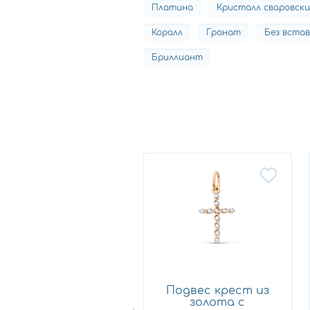
Платина
Кристалл сваровски
Коралл
Гранат
Без вста
Бриллиант
Подвес крест из
Подвес крест из
золота с
золота с