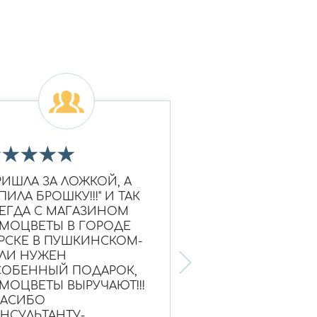
★
★
★
★
★
★
★
★
★
★
РИШЛА ЗА ЛОЖКОЙ, А
Очень красивое к
ПИЛА БРОШКУ!!!" И ТАК
Ношу уже больше
ЕГДА С МАГАЗИНОМ
выглядит как нов
МОЦВЕТЫ В ГОРОДЕ
Надежный магази
РСКЕ В ПУШКИНСКОМ-
ЛИ НУЖЕН
ОБЕННЫЙ ПОДАРОК,
МОЦВЕТЫ ВЫРУЧАЮТ!!!
ПАСИБО
НСУЛЬТАНТУ-