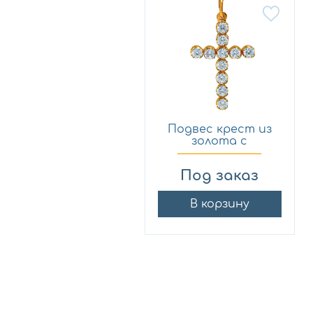
Подвес крест из
золота с
фианитом Зол...
Под заказ
В корзину