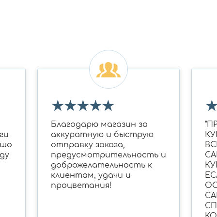
★
★
★
★
★
Благодарю магазин за
"П
ги
аккуратную и быструю
КУ
ошо
отправку заказа,
ВС
ду
предусмотрительность и
СА
доброжелательность к
КУ
клиентам, удачи и
ЕС
процветания!
ОС
СА
С
КО