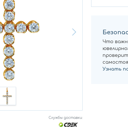
Безопас
Что важн
ювелирног
проверит
самостоя
Узнать п
Службы доставки: