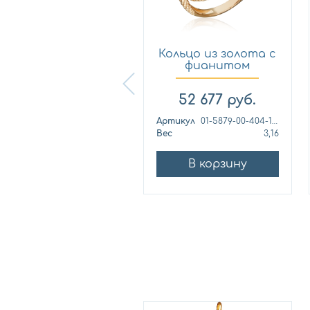
Кольцо из
Кольцо из золота с
лимонного золота
фианитом
с фианитом...
Платина 0...
57 460
руб.
52 677
руб.
ртикул
к1139л
Артикул
01-5879-00-404-1110
ес
4,42
Вес
3,16
В корзину
В корзину