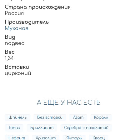
Страна происхождения
Россия
Производитель
Муханов
Вид
подвес
Вес
1,34
Вставки
цирконий
А ЕЩЕ У НАС ЕСТЬ
Шпинель
Без вставки
Агат
Коралл
Топаз
Бриллиант
Серебро с позолотой
Нефрит
Хризолит
Янтарь
Кварц