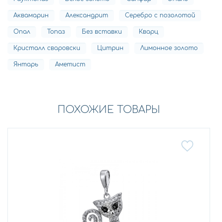
Аквамарин
Александрит
Серебро с позолотой
Опал
Топаз
Без вставки
Кварц
Кристалл сваровски
Цитрин
Лимонное золото
Янтарь
Аметист
ПОХОЖИЕ ТОВАРЫ