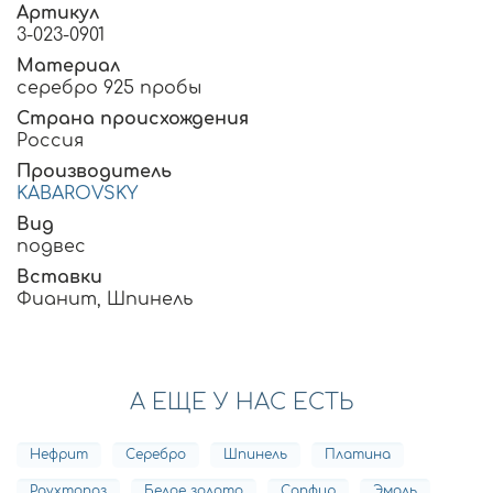
Артикул
3-023-0901
Материал
серебро 925 пробы
Страна происхождения
Россия
Производитель
KABAROVSKY
Вид
подвес
Вставки
Фианит, Шпинель
А ЕЩЕ У НАС ЕСТЬ
Нефрит
Серебро
Шпинель
Платина
Раухтопаз
Белое золото
Сапфир
Эмаль