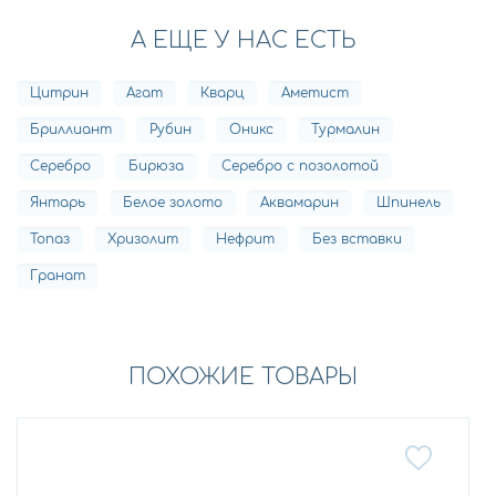
А ЕЩЕ У НАС ЕСТЬ
Цитрин
Агат
Кварц
Аметист
Бриллиант
Рубин
Оникс
Турмалин
Серебро
Бирюза
Серебро с позолотой
Янтарь
Белое золото
Аквамарин
Шпинель
Топаз
Хризолит
Нефрит
Без вставки
Гранат
ПОХОЖИЕ ТОВАРЫ