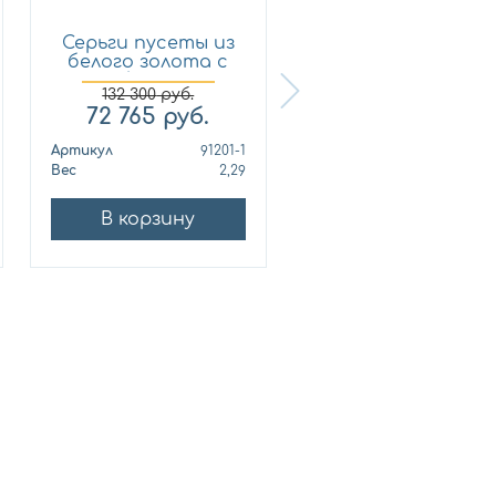
Серьги пусеты из
Кольцо из
белого золота с
лимонного золот
брил...
с бриллиан...
132 300
руб.
72 765
руб.
321 210
руб.
Артикул
91201-1
Артикул
010678
Вес
2,29
Вес
10
В корзину
В корзину