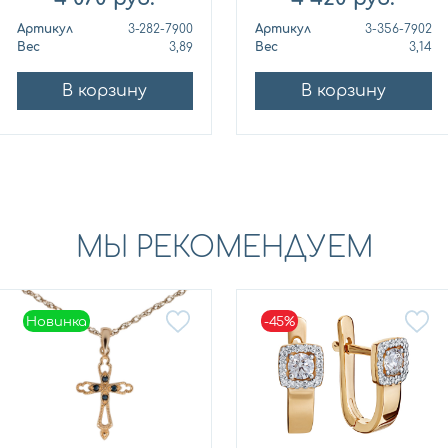
Артикул
3-282-7900
Артикул
3-356-7902
Вес
3,89
Вес
3,14
В корзину
В корзину
МЫ РЕКОМЕНДУЕМ
Новинка
-45%
Новинка