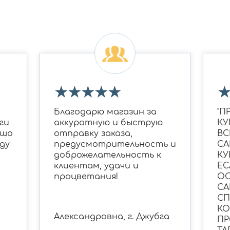
★
★
★
★
★
Благодарю магазин за
"П
ги
аккуратную и быструю
КУ
ошо
отправку заказа,
ВС
ду
предусмотрительность и
СА
доброжелательность к
КУ
клиентам, удачи и
ЕС
процветания!
ОС
СА
С
КО
Александровна, г. Джубга
ПР