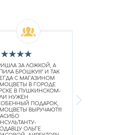
★
★
★
★
★
★
★
★
★
★
РИШЛА ЗА ЛОЖКОЙ, А
Очень красивое к
ПИЛА БРОШКУ!!!" И ТАК
Ношу уже больше
ЕГДА С МАГАЗИНОМ
выглядит как нов
МОЦВЕТЫ В ГОРОДЕ
Надежный магази
РСКЕ В ПУШКИНСКОМ-
ЛИ НУЖЕН
ОБЕННЫЙ ПОДАРОК,
МОЦВЕТЫ ВЫРУЧАЮТ!!!
ПАСИБО
НСУЛЬТАНТУ-
Ольга, г. Нефтею
ОДАВЦУ ОЛЬГЕ