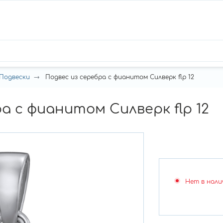
Подвески
Подвес из серебра с фианитом Силверк flp 12
а с фианитом Силверк flp 12
Нет в нали