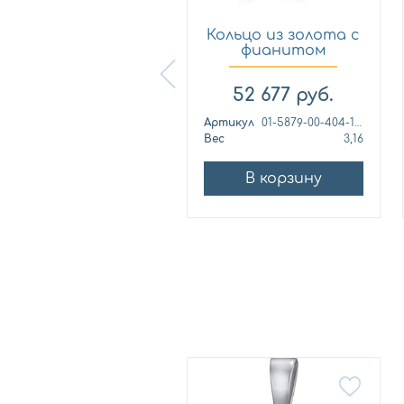
Кольцо из
Кольцо из золота с
лимонного золота
фианитом
с фианитом...
Платина 0...
57 460
руб.
52 677
руб.
ртикул
к1139л
Артикул
01-5879-00-404-1110
ес
4,42
Вес
3,16
В корзину
В корзину