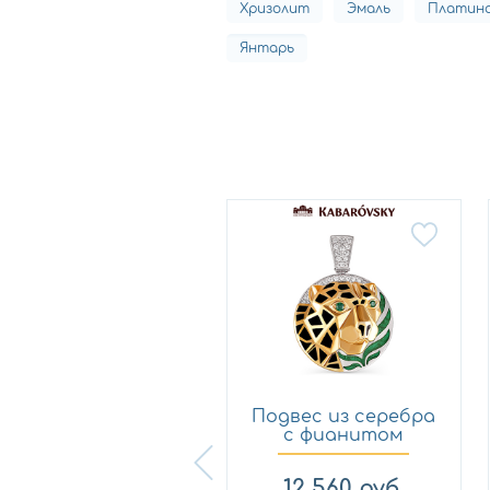
Хризолит
Эмаль
Платин
Янтарь
Подвес из серебра
Подвес из серебра
с фианитом
с фианитом
Силверк ...
KABAROVS...
2 550
руб.
12 560
руб.