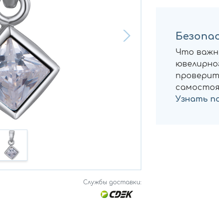
Безопас
Что важн
ювелирног
проверит
самостоя
Узнать п
Службы доставки: