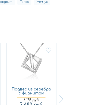
сандрит
Топаз
Жемчуг
Подвес из серебра
Подвес из серебр
с фианитом
с фианитом
Платина ...
Силверк ...
6 175
руб.
5 480
руб.
2 550
руб.