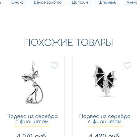
а
Оникс
Белое золото
Цитрин
Шпинель
Алек
ПОХОЖИЕ ТОВАРЫ
Подвес из серебра
Подвес из серебра
с фианитом
с фианитом
KABAROVS...
KABAROVS...
4 070
руб.
4 420
руб.