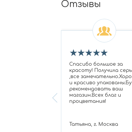
Отзывы
★
★
★
★
★
★
★
 огромное Ирине
Спасибо большое за
овне за подбор
красоту! Получила серь
 бриллиантам в
,все замечательно.Хор
для моей мамы,
и красиво упакованы.Бу
нравилось
рекомендовать ваш
ание, очень
магазин.Всех благ и
 консультант!
процветания!
 , г. Белгород
Татьяна, г. Москва