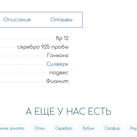
Описание
Отзывы
flp 12
серебро 925 пробы
Гонконг
Силверк
подвес
Фианит
А ЕЩЕ У НАС ЕСТЬ
нное золото
Опал
Серебро
Рубин
Сапфир
Ра