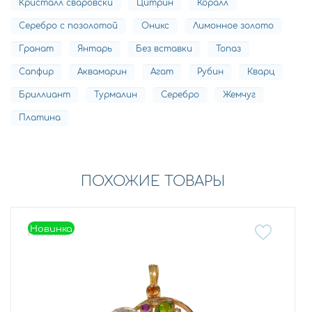
Кристалл сваровски
Цитрин
Коралл
Серебро с позолотой
Оникс
Лимонное золото
Гранат
Янтарь
Без вставки
Топаз
Сапфир
Аквамарин
Агат
Рубин
Кварц
Бриллиант
Турмалин
Серебро
Жемчуг
Платина
ПОХОЖИЕ ТОВАРЫ
Новинка
Новинка