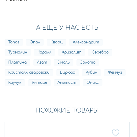
А ЕЩЕ У НАС ЕСТЬ
Топаз
Опал
Кварц
Александрит
Турмалин
Коралл
Хризолит
Серебро
Платина
Агат
Эмаль
Золото
Кристалл сваровски
Бирюза
Рубин
Жемчуг
Каучук
Янтарь
Аметист
Оникс
ПОХОЖИЕ ТОВАРЫ