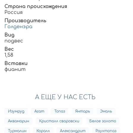
Страна происхождения
Россия
Производитель
Голденэра
Вид
подвес
Вес
1,58
Вставки
фианит
А ЕЩЕ У НАС ЕСТЬ
Изумруд
Агат
Топаз
Янтарь
Эмаль
Аквамарин
Кристалл сваровски
Белое золото
Турмалин
Коралл
Александрит
Раухтопаз