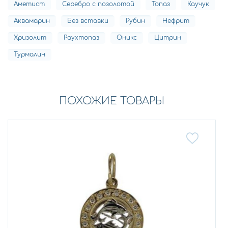
Аметист
Серебро с позолотой
Топаз
Каучук
Аквамарин
Без вставки
Рубин
Нефрит
Хризолит
Раухтопаз
Оникс
Цитрин
Турмалин
ПОХОЖИЕ ТОВАРЫ