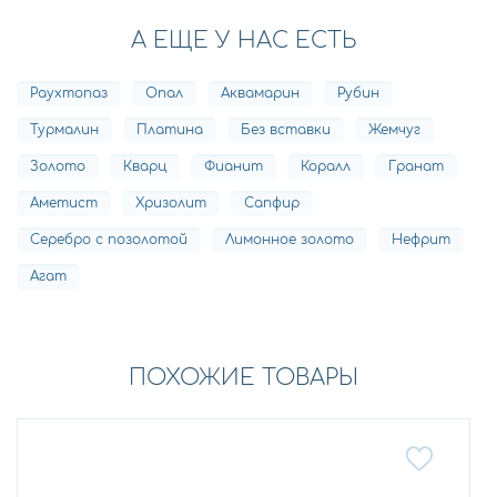
А ЕЩЕ У НАС ЕСТЬ
Раухтопаз
Опал
Аквамарин
Рубин
Турмалин
Платина
Без вставки
Жемчуг
Золото
Кварц
Фианит
Коралл
Гранат
Аметист
Хризолит
Сапфир
Серебро с позолотой
Лимонное золото
Нефрит
Агат
ПОХОЖИЕ ТОВАРЫ