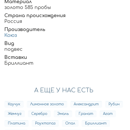
Материал
золото 585 пробы
Страна происхождения
Россия
Производитель
Коюз
Вид
подвес
Вставки
Бриллиант
А ЕЩЕ У НАС ЕСТЬ
Каучук
Лимонное золото
Александрит
Рубин
Жемчуг
Серебро
Эмаль
Гранат
Агат
Платина
Раухтопаз
Опал
Бриллиант