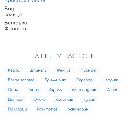
Красная Пресня
Вид
кольцо
Вставки
Фианит
А ЕЩЕ У НАС ЕСТЬ
Кварц
Шпинель
Жемчуг
Фианит
Белое золото
Бриллиант
Серебро
Нефрит
Опал
Топаз
Коралл
Александрит
Агат
Цитрин
Оникс
Хризолит
Рубин
Палладий
Раухтопаз
Аквамарин