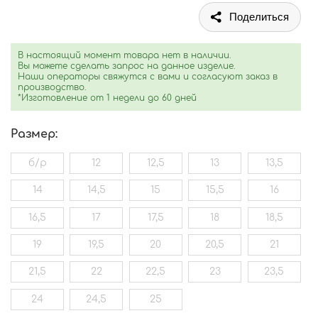
Поделиться
В настоящий момент товара нет в наличии.
Вы можете сделать запрос на данное изделие.
Наши операторы свяжутся с вами и согласуют заказ в
производство.
*Изготовление от 1 недели до 60 дней
Размер:
б/р
12
12,5
13
13,5
14
14,5
15
15,5
16
16,5
17
17,5
18
18,5
19
19,5
20
20,5
21
21,5
22
22,5
23
23,5
24
24,5
25