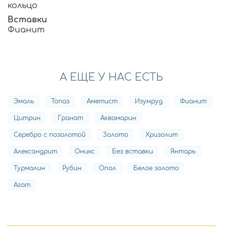
кольцо
Вставки
Фианит
А ЕЩЕ У НАС ЕСТЬ
Эмаль
Топаз
Аметист
Изумруд
Фианит
Цитрин
Гранат
Аквамарин
Серебро с позолотой
Золото
Хризолит
Александрит
Оникс
Без вставки
Янтарь
Турмалин
Рубин
Опал
Белое золото
Агат