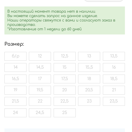
В настоящий момент товара нет в наличии.
Вы можете сделать запрос на данное изделие.
Наши операторы свяжутся с вами и согласуют заказ в
производство.
*Изготовление от 1 недели до 60 дней
Размер:
б/р
12
12,5
13
13,5
14
14,5
15
15,5
16
16,5
17
17,5
18
18,5
19
19,5
20
20,5
21
21,5
22
22,5
23
23,5
24
24,5
25