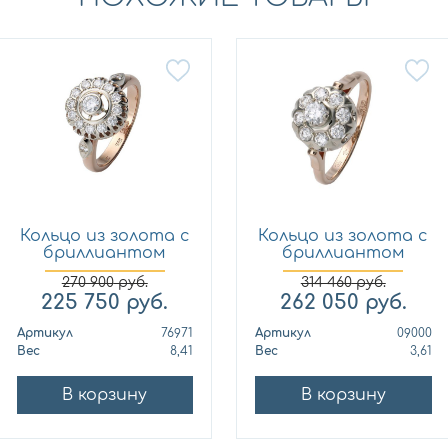
Кольцо из золота с
Кольцо из золота с
бриллиантом
бриллиантом
МЭЮЗ 7...
МЭЮЗ 0...
270 900
руб.
314 460
руб.
225 750
руб.
262 050
руб.
Артикул
76971
Артикул
09000
Вес
8,41
Вес
3,61
В корзину
В корзину