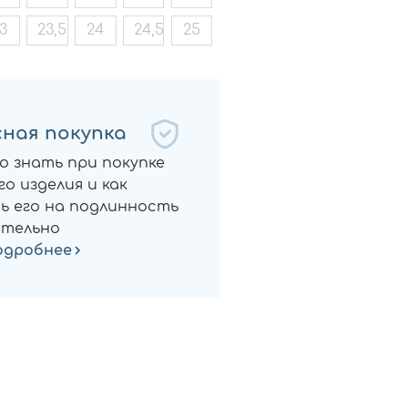
3
23,5
24
24,5
25
ная покупка
о знать при покупке
о изделия и как
ь его на подлинность
тельно
одробнее