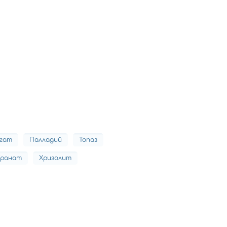
гат
Палладий
Топаз
Гранат
Хризолит