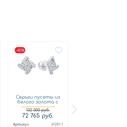
-45%
Серьги пусеты из
Кольцо из
белого золота с
лимонного золот
брил...
с бриллиан...
132 300
руб.
72 765
руб.
321 210
руб.
Артикул
91201-1
Артикул
010678