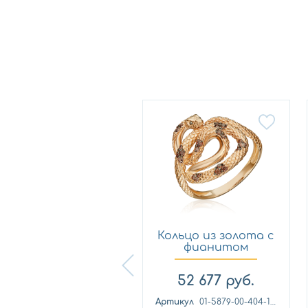
Кольцо из
Кольцо из золота с
лимонного золота
фианитом
с фианитом...
Платина 0...
57 460
руб.
52 677
руб.
ртикул
к1139л
Артикул
01-5879-00-404-1110