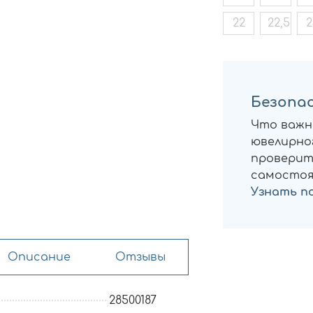
22
22,5
2
Безопас
Что важн
ювелирног
проверит
самостоя
Узнать п
Описание
Отзывы
28500187