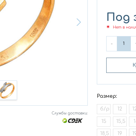
Под 
Нет в нали
-
К
Размер:
б/р
12
1
Службы доставки:
15
15,5
1
18,5
19
1