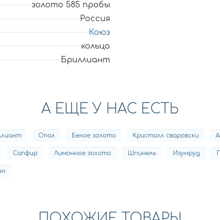
золото 585 пробы
Россия
Коюз
кольцо
Бриллиант
А ЕЩЕ У НАС ЕСТЬ
ллиант
Опал
Белое золото
Кристалл сваровски
А
Сапфир
Лимонное золото
Шпинель
Изумруд
ин
ПОХОЖИЕ ТОВАРЫ