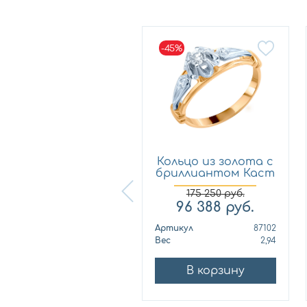
-45%
-45%
Кольцо из золота с
Кольцо из золота с
риллиантом Каст
бриллиантом Каст
ю...
ю...
253 550
руб.
175 250
руб.
139 453
руб.
96 388
руб.
ртикул
89624
Артикул
87102
ес
2,74
Вес
2,94
В корзину
В корзину