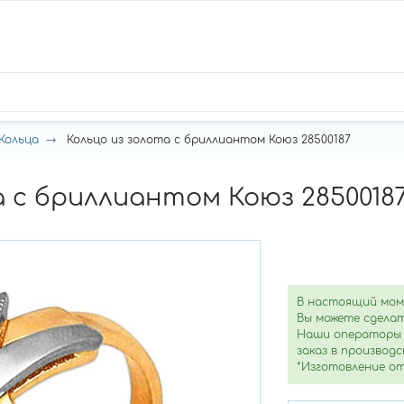
Кольца
Кольцо из золота с бриллиантом Коюз 28500187
а с бриллиантом Коюз 2850018
В настоящий мом
Вы можете сделат
Наши операторы 
заказ в производс
*Изготовление от 