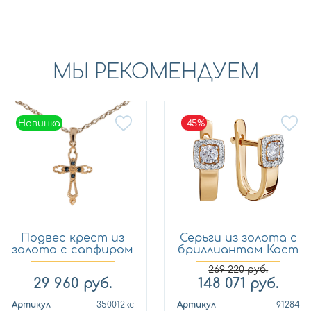
МЫ РЕКОМЕНДУЕМ
Новинка
-45%
Новинка
Подвес крест из
Серьги из золота с
золота с сапфиром
бриллиантом Каст
Кло...
ю...
269 220
руб.
29 960
руб.
148 071
руб.
Артикул
350012кс
Артикул
91284