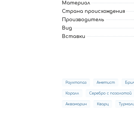
Материал
Страна происхождения
Производитель
Вид
Вставки
Раухтопаз
Аметист
Бри
Коралл
Серебро с позолотой
Аквамарин
Кварц
Турмал