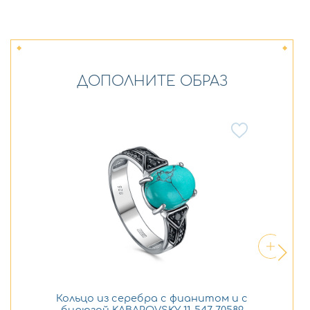
ДОПОЛНИТЕ ОБРАЗ
Кольцо из серебра с фианитом и с
Се
бирюзой KABAROVSKY 11-547-70589
би