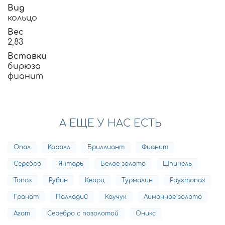
Вид
кольцо
Вес
2,83
Вставки
бирюза
фианит
А ЕЩЕ У НАС ЕСТЬ
Опал
Коралл
Бриллиант
Фианит
Серебро
Янтарь
Белое золото
Шпинель
Топаз
Рубин
Кварц
Турмалин
Раухтопаз
Гранат
Палладий
Каучук
Лимонное золото
Агат
Серебро с позолотой
Оникс