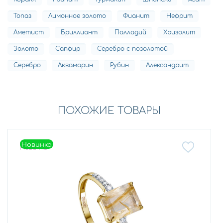
Топаз
Лимонное золото
Фианит
Нефрит
Аметист
Бриллиант
Палладий
Хризолит
Золото
Сапфир
Серебро с позолотой
Серебро
Аквамарин
Рубин
Александрит
ПОХОЖИЕ ТОВАРЫ
Новинка
Новинка