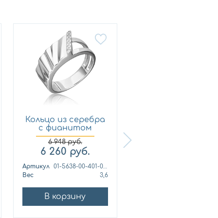
Кольцо из серебра
Кольцо из серебр
с фианитом
с фианитом
Платина ...
Платина ...
6 948
руб.
7 546
руб.
6 260
руб.
6 700
руб.
Артикул
01-5638-00-401-0200
Артикул
Вес
3,6
Вес
3,
В корзину
В корзину