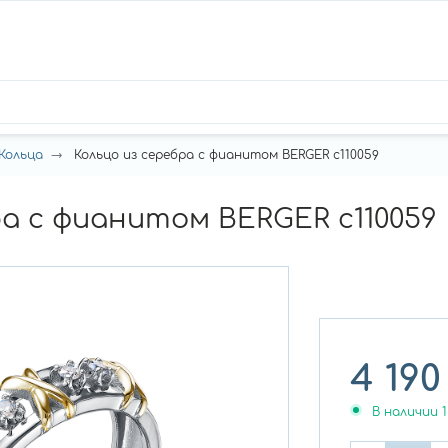
Кольца
Кольцо из серебра с фианитом BERGER с110059
ра с фианитом BERGER с110059
4 190
В наличии
1