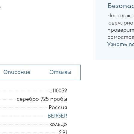
Безопас
0
Что важн
ювелирног
проверит
самостоя
Узнать п
Описание
Отзывы
с110059
серебро 925 пробы
Россия
BERGER
кольцо
2,91