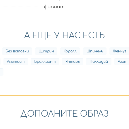
фианит
А ЕЩЕ У НАС ЕСТЬ
Без вставки
Цитрин
Коралл
Шпинель
Жемчуг
Аметист
Бриллиант
Янтарь
Палладий
Агат
ДОПОЛНИТЕ ОБРАЗ