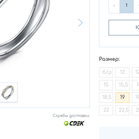
-
К
Размер:
б/р
12
1
15
15,5
1
18,5
19
1
22
22,5
2
Службы доставки: