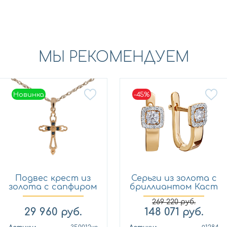
МЫ РЕКОМЕНДУЕМ
Новинка
-45%
Новинка
Подвес крест из
Серьги из золота с
золота с сапфиром
бриллиантом Каст
Кло...
ю...
269 220
руб.
29 960
руб.
148 071
руб.