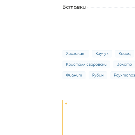
Вставки
Хризолит
Каучук
Кварц
Кристалл сваровски
Золото
Фианит
Рубин
Раухтопаз