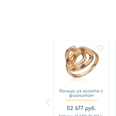
Новинка
Кольцо из
Кольцо из золота с
лимонного золота
фианитом
с фианитом...
Платина 0...
57 460
руб.
52 677
руб.