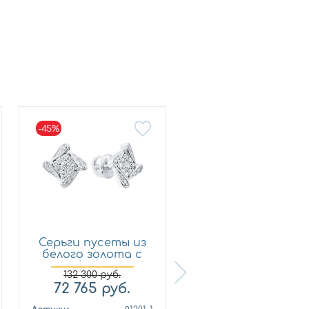
-45%
Серьги пусеты из
Кольцо из
белого золота с
лимонного золот
брил...
с бриллиан...
132 300
руб.
72 765
руб.
321 210
руб.