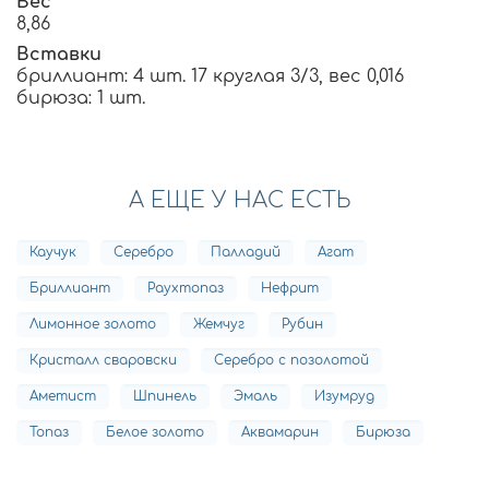
Вес
8,86
Вставки
бриллиант: 4 шт. 17 круглая 3/3, вес 0,016
бирюза: 1 шт.
А ЕЩЕ У НАС ЕСТЬ
Каучук
Серебро
Палладий
Агат
Бриллиант
Раухтопаз
Нефрит
Лимонное золото
Жемчуг
Рубин
Кристалл сваровски
Серебро с позолотой
Аметист
Шпинель
Эмаль
Изумруд
Топаз
Белое золото
Аквамарин
Бирюза