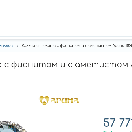
Кольца
Кольцо из золота с фианитом и с аметистом Арина 10289
а с фианитом и с аметистом А
57 77