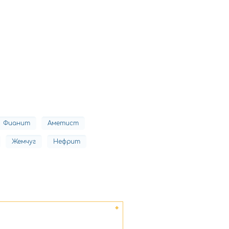
Фианит
Аметист
Жемчуг
Нефрит