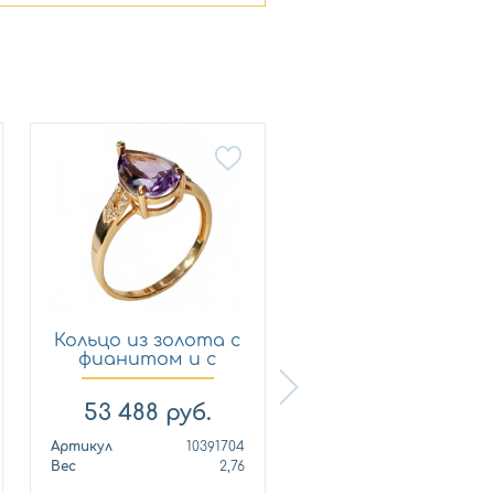
Кольцо из золота с
Кольцо из золота 
фианитом и с
фианитом и с
амети...
амети...
53 488
руб.
57 109
руб.
Артикул
10391704
Артикул
0118
Вес
2,76
Вес