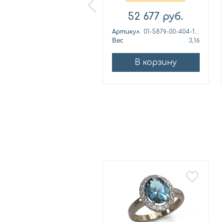
с фианитом...
Платина 0...
57 460
руб.
52 677
руб.
ртикул
к1139л
Артикул
01-5879-00-404-1110
ес
4,42
Вес
3,16
В корзину
В корзину