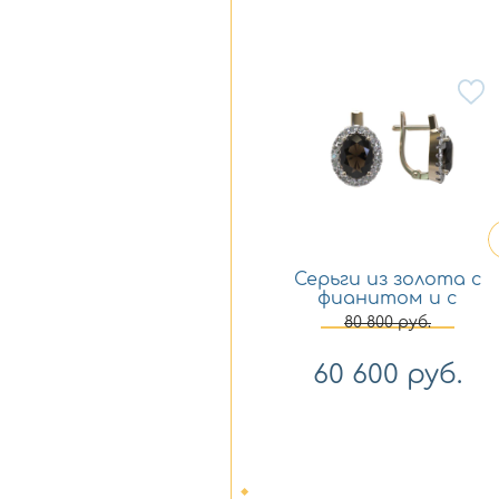
Серьги из золота с
фианитом и с
аметистом Арина
80 800
руб.
1028922-11130-a
60 600
руб.