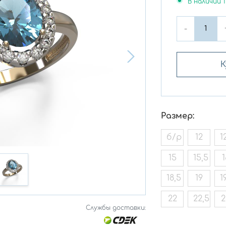
В наличии
1
-
К
Размер:
б/р
12
1
15
15,5
1
18,5
19
1
22
22,5
2
Службы доставки: