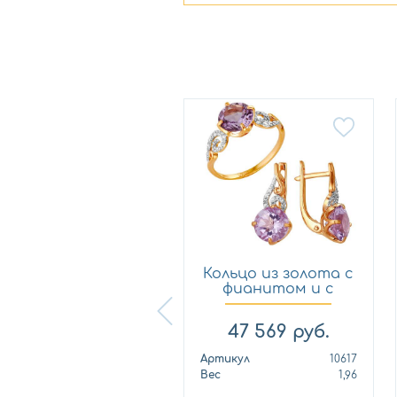
Кольцо из золота с
Кольцо из золота с
фианитом и с
фианитом и с
амети...
амети...
40 534
руб.
47 569
руб.
ртикул
1030891-11130-a
Артикул
10617
ес
2,6
Вес
1,96