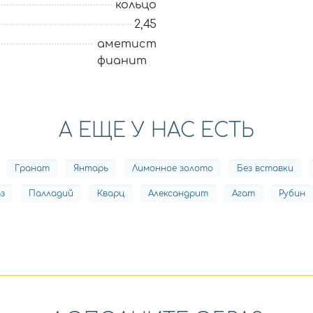
кольцо
2,45
аметист
фианит
А ЕЩЕ У НАС ЕСТЬ
Гранат
Янтарь
Лимонное золото
Без вставки
з
Палладий
Кварц
Александрит
Агат
Рубин