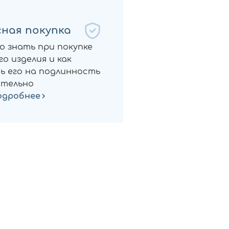
ная покупка
о знать при покупке
о изделия и как
ь его на подлинность
тельно
одробнее