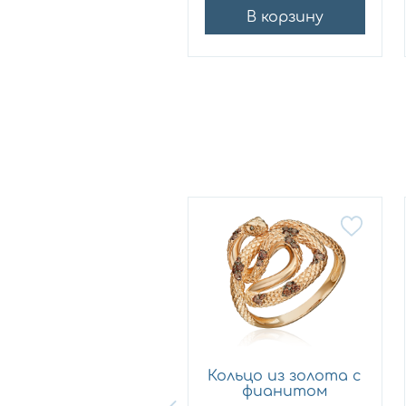
В корзину
В корзину
Кольцо из
Кольцо из золота с
лимонного золота
фианитом