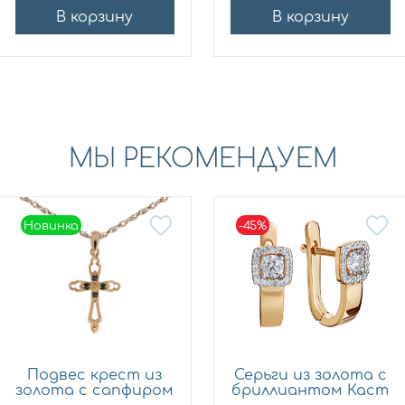
В корзину
В корзину
МЫ РЕКОМЕНДУЕМ
Новинка
-45%
Новинка
Подвес крест из
Серьги из золота с
золота с сапфиром
бриллиантом Каст