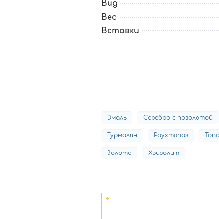
Вид
Вес
Вставки
Эмаль
Серебро с позолотой
Турмалин
Раухтопаз
Топа
Золото
Хризолит