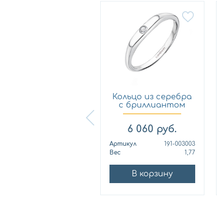
Кольцо из серебра
Кольцо из серебра
с бриллиантом
с бриллиантом
СИНОН...
СИНОН...
6 060
руб.
6 060
руб.
ртикул
191-024003
Артикул
191-003003
ес
1,85
Вес
1,77
В корзину
В корзину