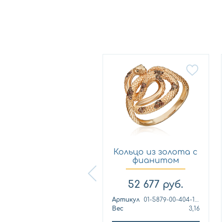
Новинка
Кольцо из
Кольцо из золота с
лимонного золота
фианитом
с фианитом...
Платина 0...
57 460
руб.
52 677
руб.
ртикул
к1139л
Артикул
01-5879-00-404-1110
ес
4,42
Вес
3,16