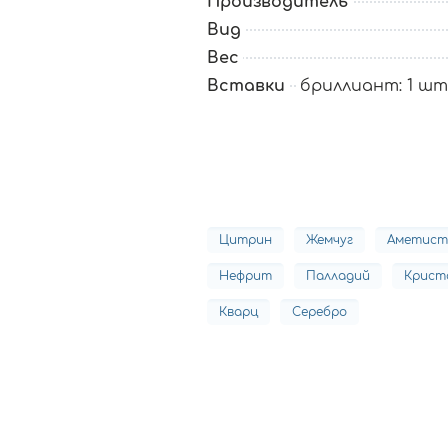
Производитель
Вид
Вес
Вставки
бриллиант: 1 шт. 
Цитрин
Жемчуг
Аметист
Нефрит
Палладий
Крист
Кварц
Серебро