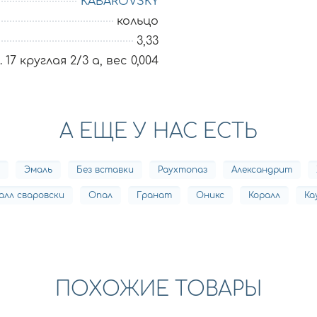
KABAROVSKY
кольцо
3,33
17 круглая 2/3 а, вес 0,004
А ЕЩЕ У НАС ЕСТЬ
Эмаль
Без вставки
Раухтопаз
Александрит
алл сваровски
Опал
Гранат
Оникс
Коралл
Ка
ПОХОЖИЕ ТОВАРЫ