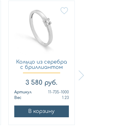
Кольцо из серебра
Кольцо из серебр
с бриллиантом
с бриллиантом
KABAR...
KABAR...
3 580
руб.
11 450
руб.
Артикул
11-735-1000
Артикул
11-163-1
Вес
1.23
Вес
4.
В корзину
В корзину