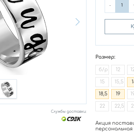
-
К
Размер:
б/р
12
1
15
15,5
1
18,5
19
1
22
22,5
2
Службы доставки:
Акция постав
персональная