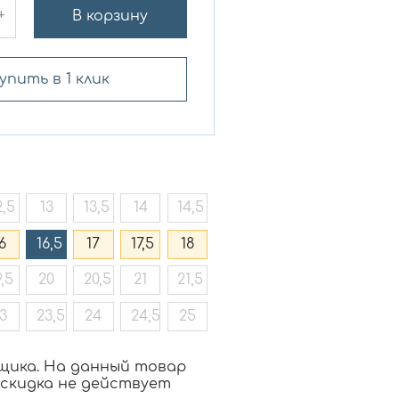
+
В корзину
упить в 1 клик
2,5
13
13,5
14
14,5
6
16,5
17
17,5
18
9,5
20
20,5
21
21,5
3
23,5
24
24,5
25
щика. На данный товар
 скидка не действует