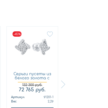
-45%
Серьги пусеты из
Кольцо из
белого золота с
лимонного золот
брил...
с бриллиан...
132 300
руб.
72 765
руб.
321 210
руб.
Артикул
91201-1
Артикул
010678
Вес
2,29
Вес
10