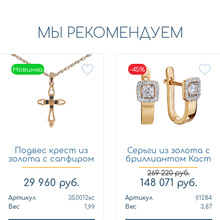
МЫ РЕКОМЕНДУЕМ
Новинка
-45%
Новинка
Подвес крест из
Серьги из золота с
золота с сапфиром
бриллиантом Каст
Кло...
ю...
269 220
руб.
29 960
руб.
148 071
руб.
Артикул
350012кс
Артикул
91284
Вес
1,99
Вес
3,87