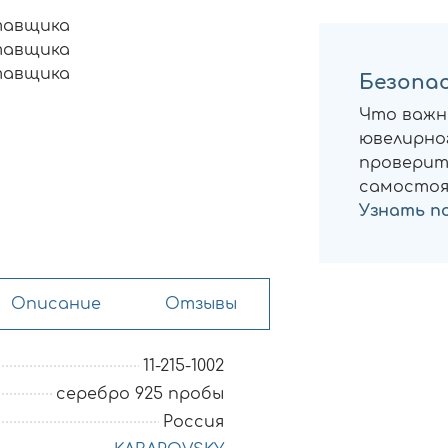
тавщика
тавщика
тавщика
Безопас
Что важн
ювелирног
проверит
самостоя
Узнать п
Описание
Отзывы
11-215-1002
серебро 925 пробы
Россия