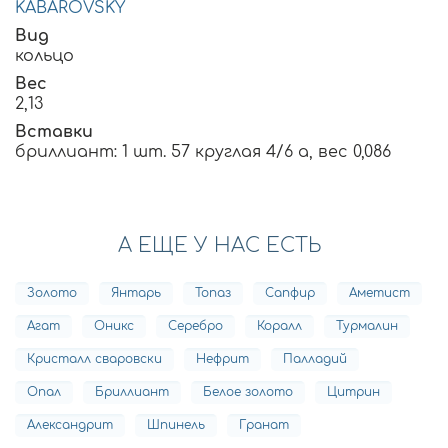
KABAROVSKY
Вид
кольцо
Вес
2,13
Вставки
бриллиант: 1 шт. 57 круглая 4/6 а, вес 0,086
А ЕЩЕ У НАС ЕСТЬ
Золото
Янтарь
Топаз
Сапфир
Аметист
Агат
Оникс
Серебро
Коралл
Турмалин
Кристалл сваровски
Нефрит
Палладий
Опал
Бриллиант
Белое золото
Цитрин
Александрит
Шпинель
Гранат