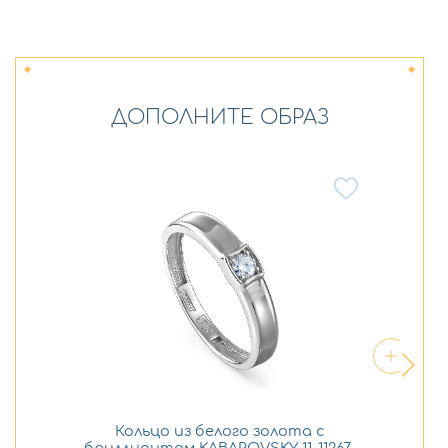
ДОПОЛНИТЕ ОБРАЗ
Кольцо из белого золота с
бриллиантом KABAROVSKY 11-11267-
бр