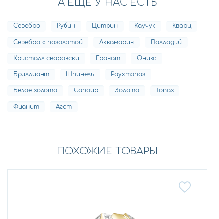
А ЕЩЕ У НАС ЕСТЬ
Серебро
Рубин
Цитрин
Каучук
Кварц
Серебро с позолотой
Аквамарин
Палладий
Кристалл сваровски
Гранат
Оникс
Бриллиант
Шпинель
Раухтопаз
Белое золото
Сапфир
Золото
Топаз
Фианит
Агат
ПОХОЖИЕ ТОВАРЫ