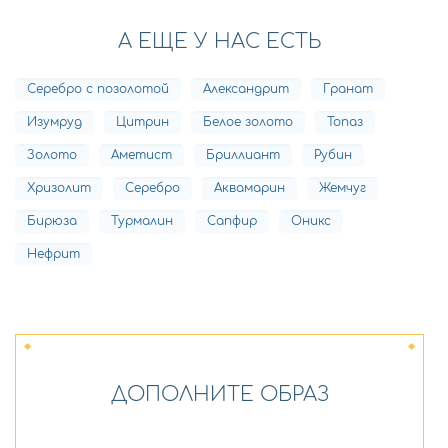
А ЕЩЕ У НАС ЕСТЬ
Серебро с позолотой
Александрит
Гранат
Изумруд
Цитрин
Белое золото
Топаз
Золото
Аметист
Бриллиант
Рубин
Хризолит
Серебро
Аквамарин
Жемчуг
Бирюза
Турмалин
Сапфир
Оникс
Нефрит
ДОПОЛНИТЕ ОБРАЗ