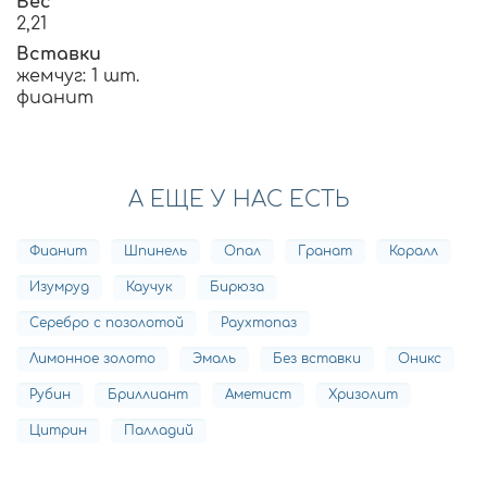
Вес
2,21
Вставки
жемчуг: 1 шт.
фианит
А ЕЩЕ У НАС ЕСТЬ
Фианит
Шпинель
Опал
Гранат
Коралл
Изумруд
Каучук
Бирюза
Серебро с позолотой
Раухтопаз
Лимонное золото
Эмаль
Без вставки
Оникс
Рубин
Бриллиант
Аметист
Хризолит
Цитрин
Палладий