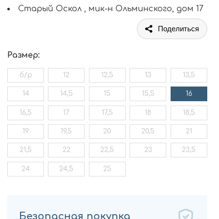
Старый Оскол , мик-н Ольминского, дом 17
Поделиться
Размер:
б/р
12
12,5
13
13,5
14
14,5
15
15,5
16
16,5
17
17,5
18
18,5
19
19,5
20
20,5
21
21,5
22
22,5
23
23,5
24
24,5
25
Безопасная покупка