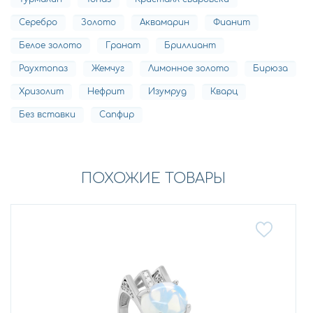
Серебро
Золото
Аквамарин
Фианит
Белое золото
Гранат
Бриллиант
Раухтопаз
Жемчуг
Лимонное золото
Бирюза
Хризолит
Нефрит
Изумруд
Кварц
Без вставки
Сапфир
ПОХОЖИЕ ТОВАРЫ