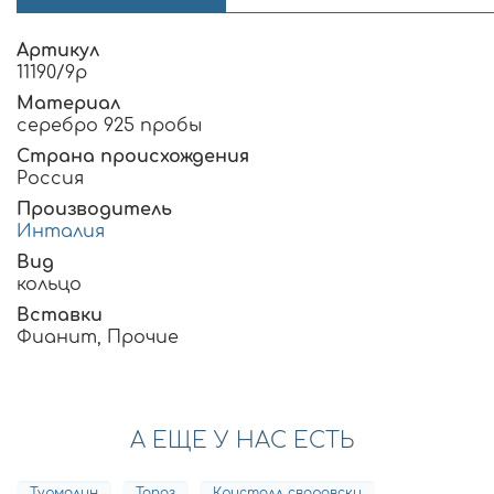
Артикул
11190/9р
Материал
серебро 925 пробы
Страна происхождения
Россия
Производитель
Инталия
Вид
кольцо
Вставки
Фианит, Прочие
А ЕЩЕ У НАС ЕСТЬ
Турмалин
Топаз
Кристалл сваровски