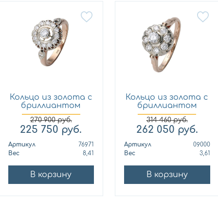
Кольцо из золота с
Кольцо из золота с
бриллиантом
бриллиантом
МЭЮЗ 7...
МЭЮЗ 0...
270 900
руб.
314 460
руб.
225 750
руб.
262 050
руб.
Артикул
76971
Артикул
09000
Вес
8,41
Вес
3,61
В корзину
В корзину