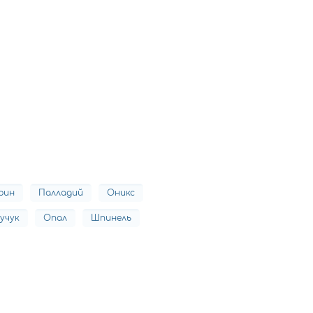
рин
Палладий
Оникс
учук
Опал
Шпинель