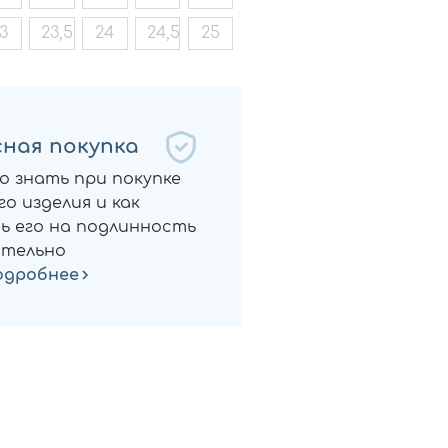
3
23,5
24
24,5
25
ная покупка
о знать при покупке
о изделия и как
ь его на подлинность
тельно
одробнее