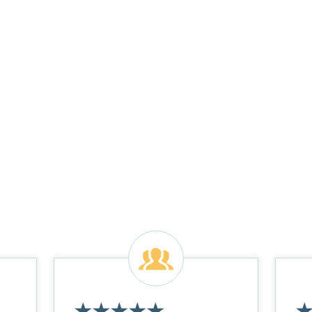
★
★
★
★
★