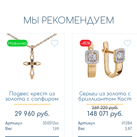
МЫ РЕКОМЕНДУЕМ
Новинка
-45%
Новинка
Подвес крест из
Серьги из золота с
золота с сапфиром
бриллиантом Каст
Кло...
ю...
269 220
руб.
29 960
руб.
148 071
руб.
Артикул
350012кс
Артикул
91284
Вес
1,99
Вес
3,87