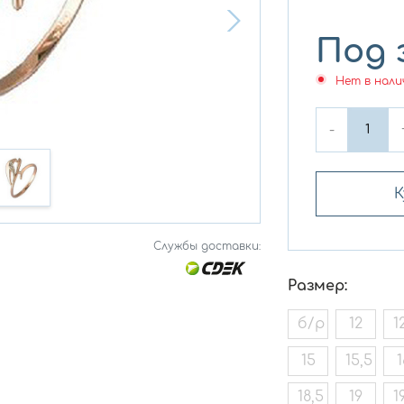
Под 
Нет в нали
-
К
Службы доставки:
Размер:
б/р
12
1
15
15,5
1
18,5
19
1