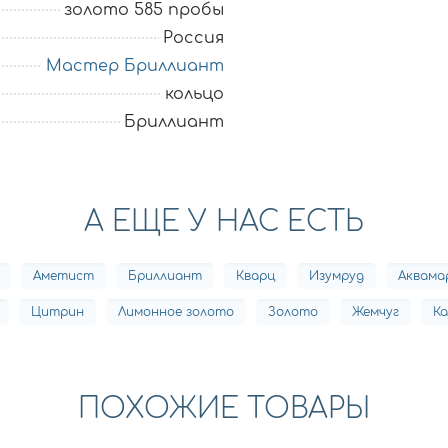
золото 585 пробы
Россия
Мастер Бриллиант
кольцо
Бриллиант
А ЕЩЕ У НАС ЕСТЬ
Аметист
Бриллиант
Кварц
Изумруд
Аквама
Цитрин
Лимонное золото
Золото
Жемчуг
Ка
ПОХОЖИЕ ТОВАРЫ