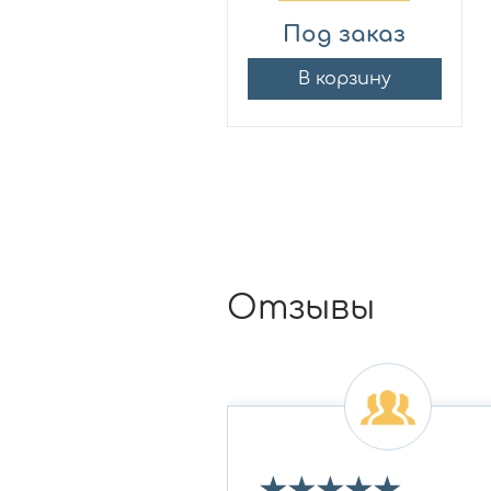
Под заказ
В корзину
Отзывы
★
★
★
★
★
★
★