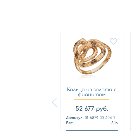
Кольцо из
Кольцо из золота с
лимонного золота
фианитом
с фианитом...
Платина 0...
57 460
руб.
52 677
руб.
ртикул
к1139л
Артикул
01-5879-00-404-1110
ес
4,42
Вес
3,16