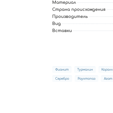
Материал
Страна происхождения
Производитель
Вид
Вставки
Фианит
Турмалин
Коралл
Серебро
Раухтопаз
Агат