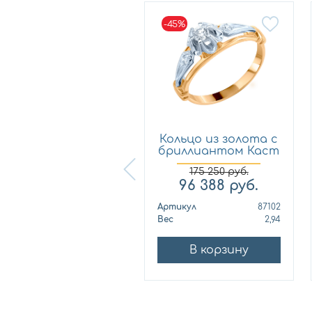
-45%
-45%
Кольцо из золота с
Кольцо из золота с
риллиантом Каст
бриллиантом Каст
ю...
ю...
253 550
руб.
175 250
руб.
139 453
руб.
96 388
руб.
ртикул
89624
Артикул
87102
ес
2,74
Вес
2,94
В корзину
В корзину