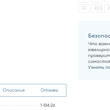
22
22,5
2
Безопас
Что важн
ювелирног
проверит
самостоя
Узнать п
Описание
Отзывы
1-104-26