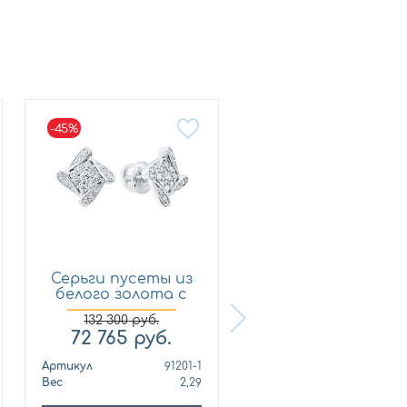
-45%
Серьги пусеты из
Кольцо из
белого золота с
лимонного золот
брил...
с бриллиан...
132 300
руб.
72 765
руб.
321 210
руб.
Артикул
91201-1
Артикул
010678
Вес
2,29
Вес
10