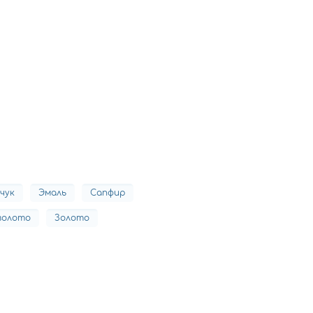
чук
Эмаль
Сапфир
золото
Золото