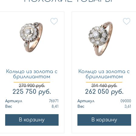
Кольцо из золота с
Кольцо из золота с
бриллиантом
бриллиантом
МЭЮЗ 7...
МЭЮЗ 0...
270 900
руб.
314 460
руб.
225 750
руб.
262 050
руб.
Артикул
76971
Артикул
09000
Вес
8,41
Вес
3,61
В корзину
В корзину