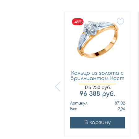
-45%
-45%
Кольцо из золота с
Кольцо из золота с
риллиантом Каст
бриллиантом Каст
ю...
ю...
253 550
руб.
175 250
руб.
139 453
руб.
96 388
руб.
ртикул
89624
Артикул
87102
ес
2,74
Вес
2,94
В корзину
В корзину