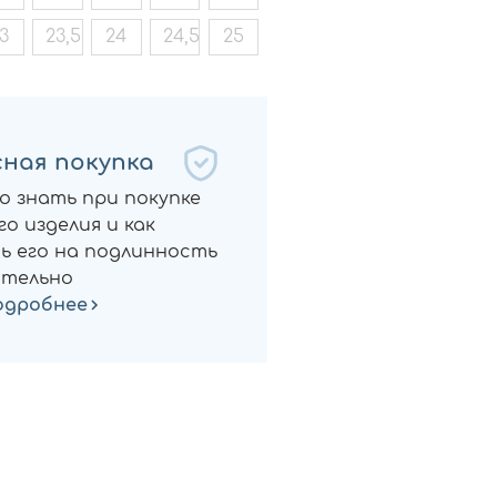
3
23,5
24
24,5
25
ная покупка
о знать при покупке
о изделия и как
ь его на подлинность
тельно
одробнее