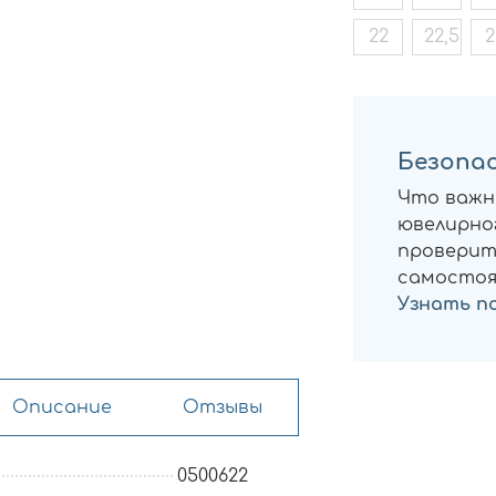
22
22,5
2
Безопас
Что важн
ювелирног
проверит
самостоя
Узнать п
Описание
Отзывы
0500622