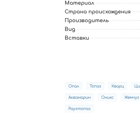
Материал
Страна происхождения
Производитель
Вид
Вставки
Опал
Топаз
Кварц
Ци
Аквамарин
Оникс
Жемчуг
Раухтопаз