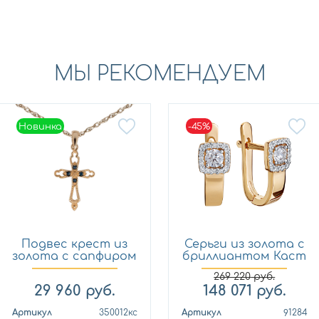
МЫ РЕКОМЕНДУЕМ
Новинка
-45%
Новинка
Подвес крест из
Серьги из золота с
золота с сапфиром
бриллиантом Каст
Кло...
ю...
269 220
руб.
29 960
руб.
148 071
руб.
Артикул
350012кс
Артикул
91284