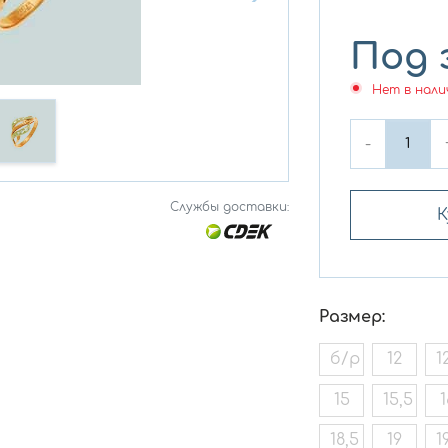
Под 
Нет в нали
-
Службы доставки:
К
Размер:
б/р
12
1
15
15,5
1
18,5
19
1