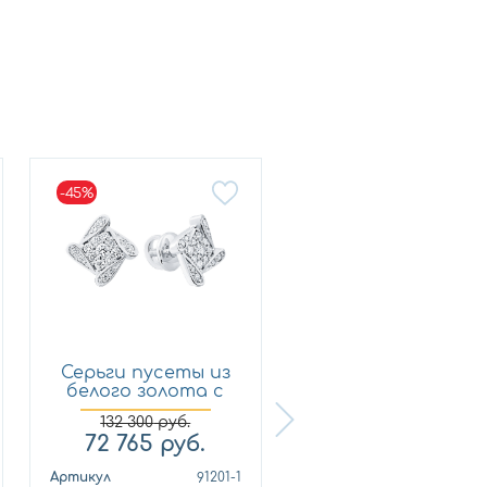
-45%
Серьги пусеты из
Кольцо из
белого золота с
лимонного золот
брил...
с бриллиан...
132 300
руб.
72 765
руб.
321 210
руб.
Артикул
91201-1
Артикул
010678