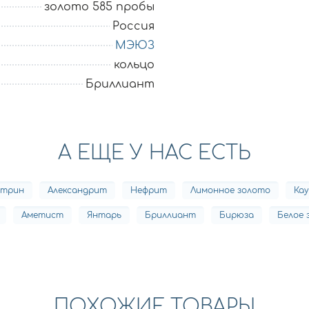
золото 585 пробы
Россия
МЭЮЗ
кольцо
Бриллиант
А ЕЩЕ У НАС ЕСТЬ
трин
Александрит
Нефрит
Лимонное золото
Кау
Аметист
Янтарь
Бриллиант
Бирюза
Белое 
ПОХОЖИЕ ТОВАРЫ