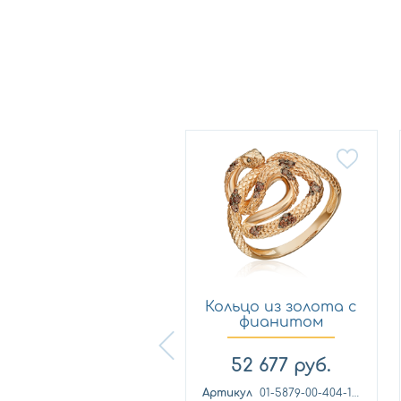
Кольцо из
Кольцо из золота с
лимонного золота
фианитом
с фианитом...
Платина 0...
57 460
руб.
52 677
руб.
ртикул
к1139л
Артикул
01-5879-00-404-1110