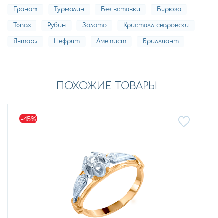
Гранат
Турмалин
Без вставки
Бирюза
Топаз
Рубин
Золото
Кристалл сваровски
Янтарь
Нефрит
Аметист
Бриллиант
ПОХОЖИЕ ТОВАРЫ
-45%