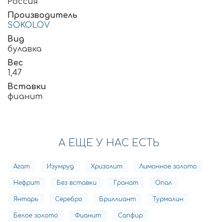
Россия
Производитель
SOKOLOV
Вид
булавка
Вес
1,47
Вставки
фианит
А ЕЩЕ У НАС ЕСТЬ
Агат
Изумруд
Хризолит
Лимонное золото
Нефрит
Без вставки
Гранат
Опал
Янтарь
Серебро
Бриллиант
Турмалин
Белое золото
Фианит
Сапфир