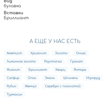
Вид
булавка
Вставки
Бриллиант
А ЕЩЕ У НАС ЕСТЬ
Аметист
Хризолит
Золото
Оникс
Лимонное золото
Раухтопаз
Гранат
Фианит
Бриллиант
Кварц
Янтарь
Сапфир
Опал
Эмаль
Шпинель
Изумруд
Рубин
Жемчуг
Серебро с позолотой
Турмалин