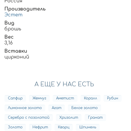
Россия
Производитель
Эстет
Вид
брошь
Вес
3,16
Вставки
цирконий
А ЕЩЕ У НАС ЕСТЬ
Сапфир
Жемчуг
Аметист
Коралл
Рубин
Лимонное золото
Агат
Белое золото
Серебро с позолотой
Хризолит
Гранат
Золото
Нефрит
Кварц
Шпинель