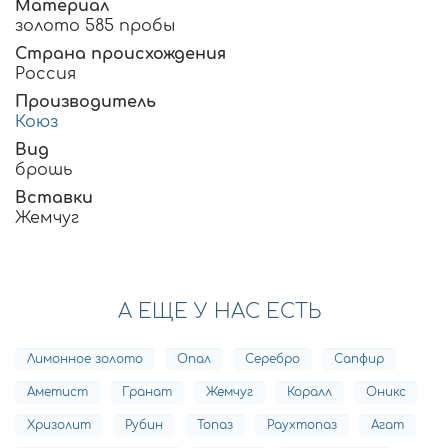
Материал
золото 585 пробы
Страна происхождения
Россия
Производитель
Коюз
Вид
брошь
Вставки
Жемчуг
А ЕЩЕ У НАС ЕСТЬ
Лимонное золото
Опал
Серебро
Сапфир
Аметист
Гранат
Жемчуг
Коралл
Оникс
Хризолит
Рубин
Топаз
Раухтопаз
Агат