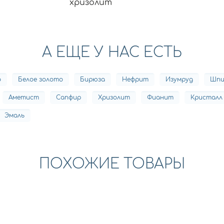
хризолит
А ЕЩЕ У НАС ЕСТЬ
о
Белое золото
Бирюза
Нефрит
Изумруд
Шпи
Аметист
Сапфир
Хризолит
Фианит
Кристалл
Эмаль
ПОХОЖИЕ ТОВАРЫ