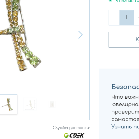
В наличии
-
К
Безопас
Что важн
ювелирног
проверит
самостоя
Узнать п
Службы доставки: