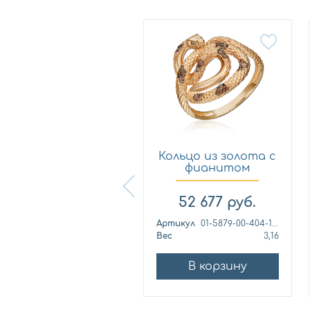
Кольцо из
Кольцо из золота с
лимонного золота
фианитом
с фианитом...
Платина 0...
57 460
руб.
52 677
руб.
ртикул
к1139л
Артикул
01-5879-00-404-1110
ес
4,42
Вес
3,16
В корзину
В корзину