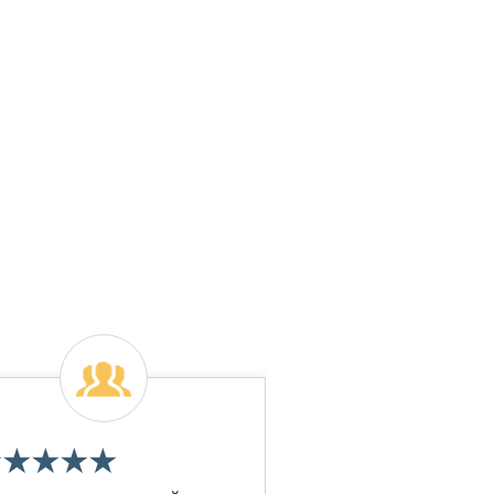
★
★
★
★
★
★
★
★
★
★