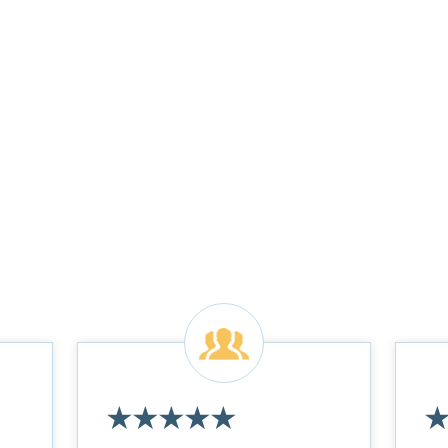
★
★
★
★
★