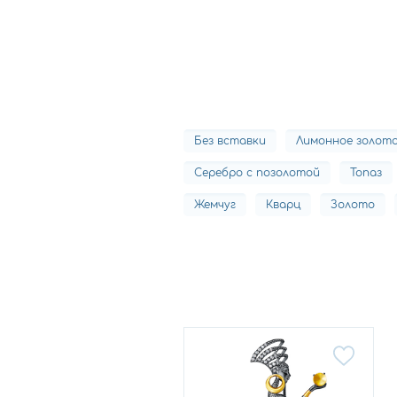
Без вставки
Лимонное золот
Серебро с позолотой
Топаз
Жемчуг
Кварц
Золото