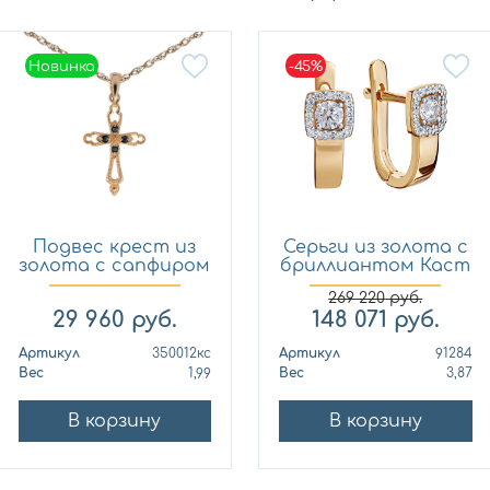
Новинка
-45%
Новинка
Подвес крест из
Серьги из золота с
золота с сапфиром
бриллиантом Каст
Кло...
ю...
269 220
руб.
29 960
руб.
148 071
руб.
Артикул
350012кс
Артикул
91284
Вес
1,99
Вес
3,87
В корзину
В корзину