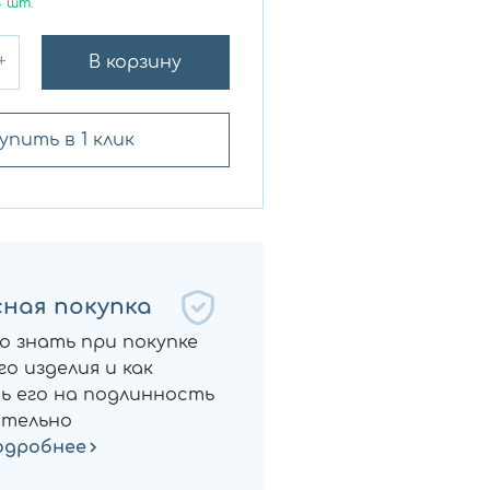
4
шт.
+
В корзину
упить в 1 клик
ная покупка
о знать при покупке
о изделия и как
ь его на подлинность
тельно
одробнее