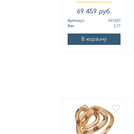
аметис...
69 459
руб.
Артикул
041683
Вес
3,77
В корзину