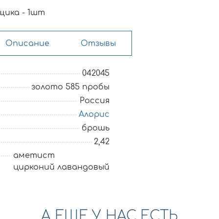
щика - 1шт
Описание
Отзывы
042045
золото 585 пробы
Россия
Алорис
брошь
2,42
аметист
цирконий лавандовый
А ЕЩЕ У НАС ЕСТЬ