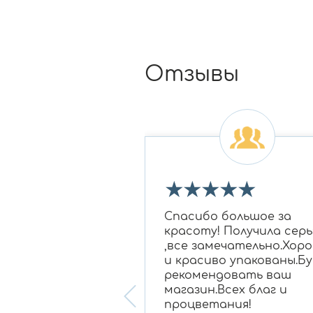
Отзывы
★
★
★
★
★
★
★
 огромное Ирине
Спасибо большое за
овне за подбор
красоту! Получила серь
 бриллиантам в
,все замечательно.Хор
для моей мамы,
и красиво упакованы.Бу
нравилось
рекомендовать ваш
ание, очень
магазин.Всех благ и
 консультант!
процветания!