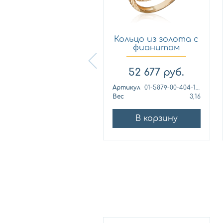
Кольцо из
Кольцо из золота с
лимонного золота
фианитом
с фианитом...
Платина 0...
57 460
руб.
52 677
руб.
ртикул
к1139л
Артикул
01-5879-00-404-1110
ес
4,42
Вес
3,16
В корзину
В корзину