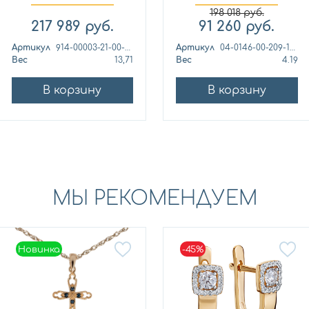
аметис...
аметис...
198 018
руб.
217 989
руб.
91 260
руб.
Артикул
914-00003-21-00-34-00
Артикул
04-0146-00-209-1110-46
Вес
13,71
Вес
4.19
В корзину
В корзину
МЫ РЕКОМЕНДУЕМ
Новинка
-45%
Новинка