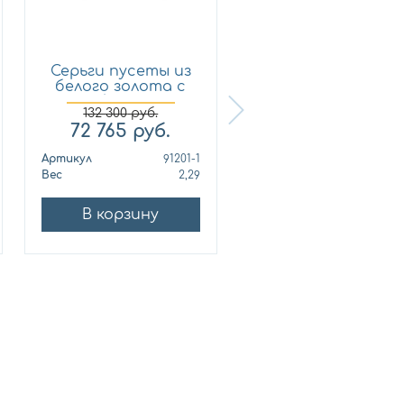
Серьги пусеты из
Кольцо из
белого золота с
лимонного золот
брил...
с бриллиан...
132 300
руб.
72 765
руб.
321 210
руб.
Артикул
91201-1
Артикул
010678
Вес
2,29
Вес
10
В корзину
В корзину