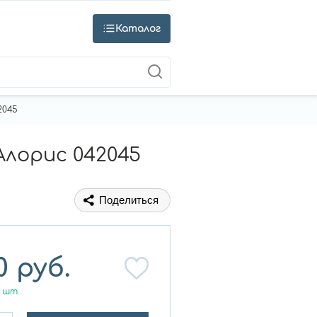
Каталог
2045
лорис 042045
Поделиться
0
руб.
шт.