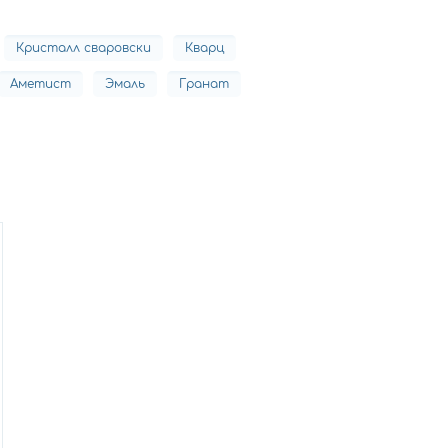
Кристалл сваровски
Кварц
Аметист
Эмаль
Гранат