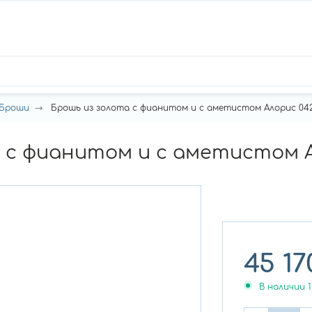
Броши
Брошь из золота с фианитом и с аметистом Алорис 04
 с фианитом и с аметистом А
45 17
В наличии
1