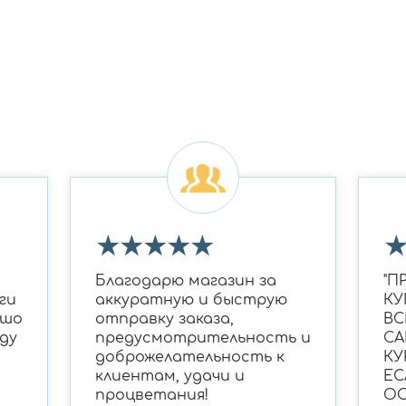
★
★
★
★
★
Благодарю магазин за
"П
ги
аккуратную и быструю
КУ
ошо
отправку заказа,
ВС
ду
предусмотрительность и
СА
доброжелательность к
КУ
клиентам, удачи и
ЕС
процветания!
ОС