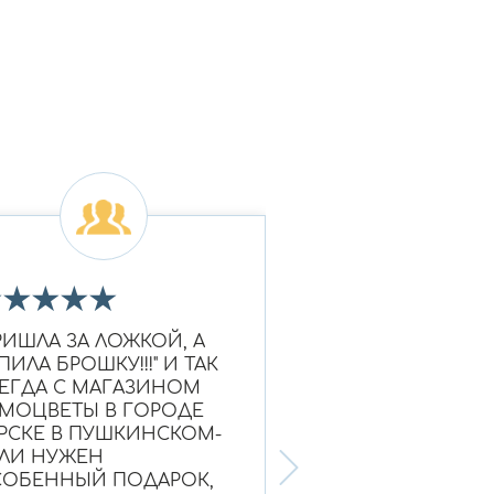
★
★
★
★
★
★
★
★
★
★
РИШЛА ЗА ЛОЖКОЙ, А
Очень красивое к
ПИЛА БРОШКУ!!!" И ТАК
Ношу уже больше
ЕГДА С МАГАЗИНОМ
выглядит как нов
МОЦВЕТЫ В ГОРОДЕ
Надежный магази
РСКЕ В ПУШКИНСКОМ-
ЛИ НУЖЕН
ОБЕННЫЙ ПОДАРОК,