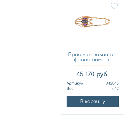
Брошь из золота с
фианитом и с
аметис...
45 170
руб.
Артикул
042045
Вес
2,42
В корзину