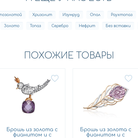
 позолотой
Хризолит
Изумруд
Опал
Раухтопаз
Золото
Топаз
Серебро
Нефрит
Без вставки
ПОХОЖИЕ ТОВАРЫ
Брошь из золота с
Брошь из золота с
фианитом и с
фианитом и с