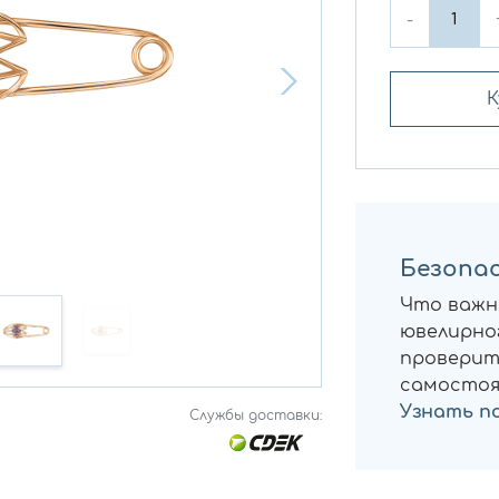
-
К
Безопас
Что важн
ювелирног
проверит
самостоя
Узнать п
Службы доставки: