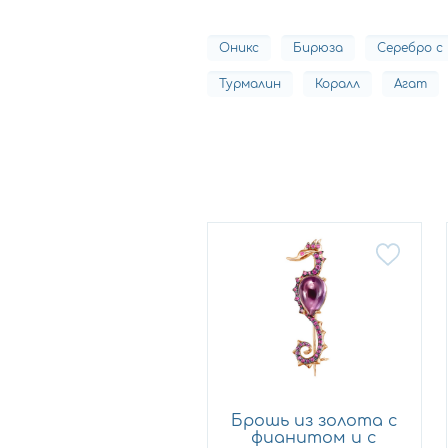
Оникс
Бирюза
Серебро с
Турмалин
Коралл
Агат
Брошь из золота с
фианитом и с